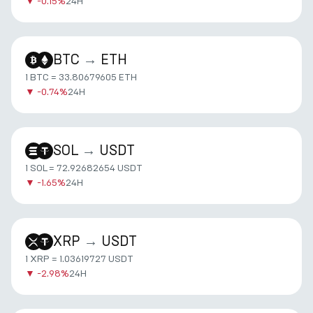
▼
-0.15%
24H
BTC
→
ETH
1 BTC = 33.80679605 ETH
▼
-0.74%
24H
SOL
→
USDT
1 SOL = 72.92682654 USDT
▼
-1.65%
24H
XRP
→
USDT
1 XRP = 1.03619727 USDT
▼
-2.98%
24H