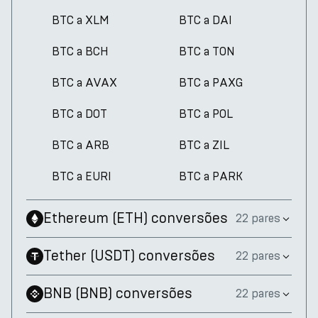
BTC a XLM
BTC a DAI
BTC a BCH
BTC a TON
BTC a AVAX
BTC a PAXG
BTC a DOT
BTC a POL
BTC a ARB
BTC a ZIL
BTC a EURI
BTC a PARK
Ethereum
(
ETH
)
conversões
22 pares
Tether
(
USDT
)
conversões
22 pares
BNB
(
BNB
)
conversões
22 pares