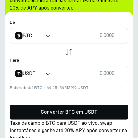
conversões instantâneas na EarnPark. Ganhe até
20% de APY após converter.
De
BTC
Para
USDT
Estimated:
1 BTC
≈
64 451.34313919 USDT
Converter BTC em USDT
Taxa de câmbio BTC para USDT ao vivo, swap
instantâneo e ganhe até 20% APY após converter na
EarnPark.