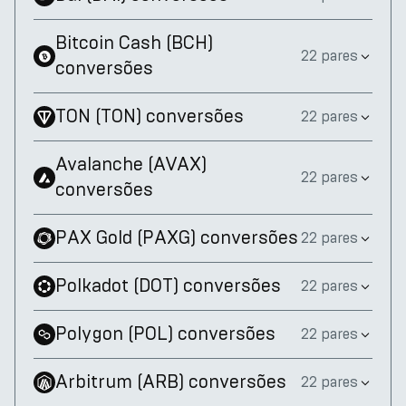
Bitcoin Cash
(
BCH
)
22 pares
conversões
TON
(
TON
)
conversões
22 pares
Avalanche
(
AVAX
)
22 pares
conversões
PAX Gold
(
PAXG
)
conversões
22 pares
Polkadot
(
DOT
)
conversões
22 pares
Polygon
(
POL
)
conversões
22 pares
Arbitrum
(
ARB
)
conversões
22 pares