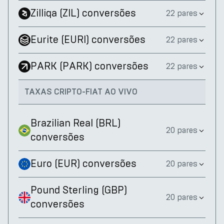
Zilliqa
(
ZIL
)
conversões
22 pares
Eurite
(
EURI
)
conversões
22 pares
PARK
(
PARK
)
conversões
22 pares
TAXAS CRIPTO-FIAT AO VIVO
Brazilian Real
(
BRL
)
20 pares
conversões
Euro
(
EUR
)
conversões
20 pares
Pound Sterling
(
GBP
)
20 pares
conversões