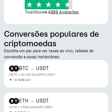
TrustScore
Avaliações
4.6
203
Conversões populares de
criptomoedas
Escolha um par para ver taxas ao vivo, tabelas de
conversão e swap instantâneo.
BTC
→
USDT
1 BTC = 64 451.34313919 USDT
▼
-0.74%
24H
ETH
→
USDT
1 ETH = 1 906.46114599 USDT