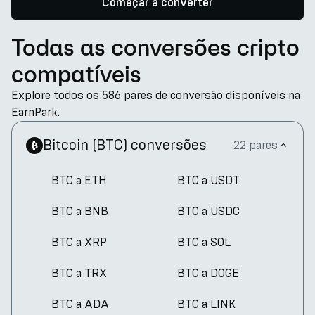
Começar a converter
Todas as conversões cripto
compatíveis
Explore todos os 586 pares de conversão disponíveis na
EarnPark.
Bitcoin
(
BTC
)
conversões
22 pares
BTC a ETH
BTC a USDT
BTC a BNB
BTC a USDC
BTC a XRP
BTC a SOL
BTC a TRX
BTC a DOGE
BTC a ADA
BTC a LINK