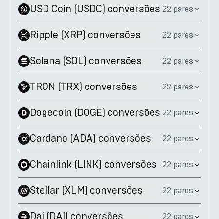
USD Coin
(
USDC
)
conversões
22 pares
Ripple
(
XRP
)
conversões
22 pares
Solana
(
SOL
)
conversões
22 pares
TRON
(
TRX
)
conversões
22 pares
Dogecoin
(
DOGE
)
conversões
22 pares
Cardano
(
ADA
)
conversões
22 pares
Chainlink
(
LINK
)
conversões
22 pares
Stellar
(
XLM
)
conversões
22 pares
Dai
(
DAI
)
conversões
22 pares