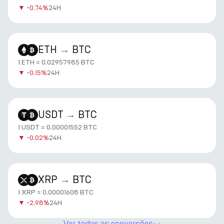
▼
-0.74%
24H
ETH
→
BTC
1 ETH = 0.02957985 BTC
▼
-0.15%
24H
USDT
→
BTC
1 USDT = 0.00001552 BTC
▼
-0.02%
24H
XRP
→
BTC
1 XRP = 0.00001608 BTC
▼
-2.98%
24H
Ver todas as conversões