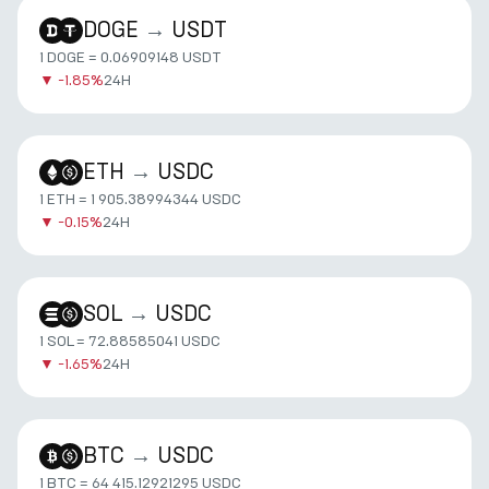
DOGE
→
USDT
1 DOGE = 0.06909148 USDT
▼
-1.85%
24H
ETH
→
USDC
1 ETH = 1 905.38994344 USDC
▼
-0.15%
24H
SOL
→
USDC
1 SOL = 72.88585041 USDC
▼
-1.65%
24H
BTC
→
USDC
1 BTC = 64 415.12921295 USDC