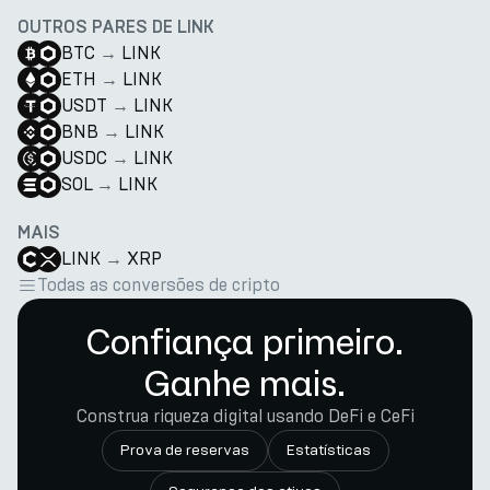
OUTROS PARES DE LINK
BTC
→
LINK
ETH
→
LINK
USDT
→
LINK
BNB
→
LINK
USDC
→
LINK
SOL
→
LINK
MAIS
LINK
→
XRP
Todas as conversões de cripto
Confiança primeiro.
Ganhe mais.
Construa riqueza digital usando DeFi e CeFi
Prova de reservas
Estatísticas