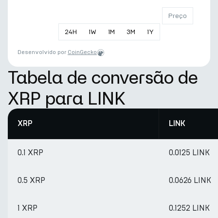
Preço
24
H
1
W
1
M
3
M
1
Y
Desenvolvido por
CoinGecko
Tabela de conversão de
XRP para LINK
XRP
LINK
0.1 XRP
0.0125 LINK
0.5 XRP
0.0626 LINK
1 XRP
0.1252 LINK