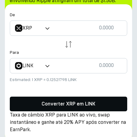
envolvendo Ripple atingiram um total de $1.50B.
De
XRP
Para
LINK
Estimated:
1 XRP
≈
0.12521798 LINK
Converter XRP em LINK
Taxa de câmbio XRP para LINK ao vivo, swap
instantâneo e ganhe até 20% APY após converter na
EarnPark.