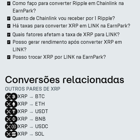
Como faço para converter Ripple em Chainlink na
EarnPark?
Quanto de Chainlink vou receber por 1 Ripple?
Há taxas para converter XRP em LINK na EarnPark?
Quais fatores afetam a taxa de XRP para LINK?
Posso gerar rendimento após converter XRP em
LINK?
Posso trocar XRP por LINK na EarnPark?
Conversões relacionadas
OUTROS PARES DE XRP
XRP
→
BTC
XRP
→
ETH
XRP
→
USDT
XRP
→
BNB
XRP
→
USDC
XRP
→
SOL