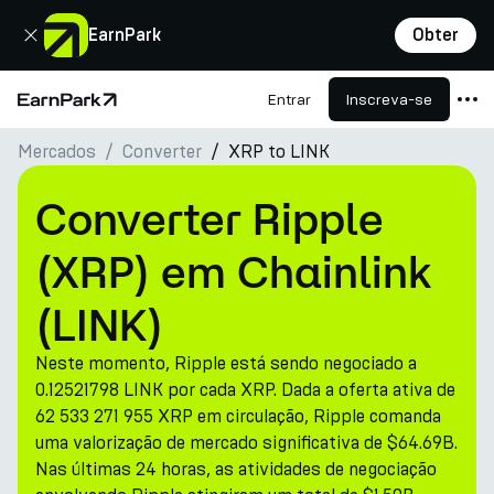
Fechar
EarnPark
Obter
Entrar
Inscreva-se
Página Inicial
Mercados
Converter
XRP to LINK
Produtos
Mercados
Converter Ripple
Calculadoras
(XRP) em Chainlink
PARK Token
(LINK)
Recursos
Neste momento, Ripple está sendo negociado a
Empresa
0.12521798 LINK por cada XRP. Dada a oferta ativa de
62 533 271 955 XRP em circulação, Ripple comanda
uma valorização de mercado significativa de $64.69B.
Nas últimas 24 horas, as atividades de negociação