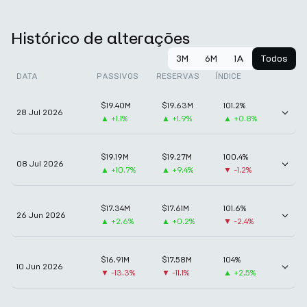
Histórico de alterações
3M
6M
1A
Todos
DATA
PASSIVOS
RESERVAS
ÍNDICE
$19.40M
$19.63M
101.2%
28 Jul 2026
▲
+1.1%
▲
+1.9%
▲
+0.8%
$19.19M
$19.27M
100.4%
08 Jul 2026
▲
+10.7%
▲
+9.4%
▼
-1.2%
$17.34M
$17.61M
101.6%
26 Jun 2026
▲
+2.6%
▲
+0.2%
▼
-2.4%
$16.91M
$17.58M
104%
10 Jun 2026
▼
-13.3%
▼
-11.1%
▲
+2.5%