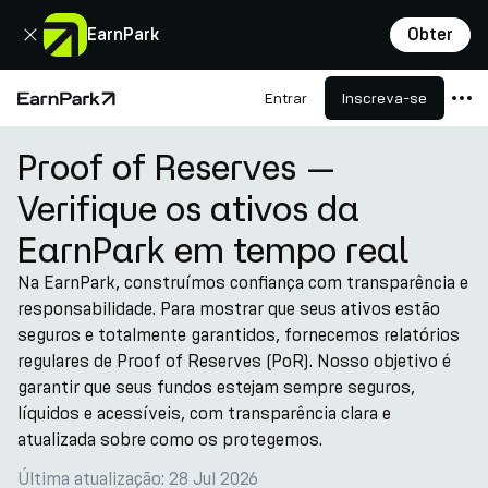
Fechar
EarnPark
Obter
Entrar
Inscreva-se
Página Inicial
Proof of Reserves —
Produtos
Verifique os ativos da
Mercados
EarnPark em tempo real
Calculadoras
Na EarnPark, construímos confiança com transparência e
PARK Token
responsabilidade. Para mostrar que seus ativos estão
Recursos
seguros e totalmente garantidos, fornecemos relatórios
regulares de Proof of Reserves (PoR). Nosso objetivo é
Empresa
garantir que seus fundos estejam sempre seguros,
líquidos e acessíveis, com transparência clara e
atualizada sobre como os protegemos.
Última atualização: 28 Jul 2026