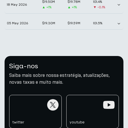
$19.50M
$19.78M
101.4%
18 May 2026
▲
+1%
▲
+1%
▼
-0.1%
05 May 2026
$19.30M
$19.59M
101.5%
Siga-nos
Saiba mais sobre nossa estratégia, atualizações,
novas taxas e muito mais.
twitter
youtube
twitter
youtube