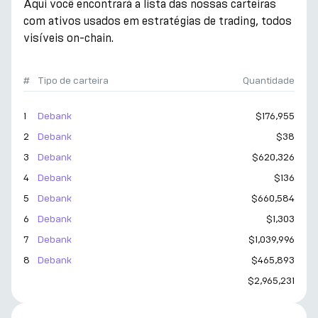
Aqui você encontrará a lista das nossas carteiras
com ativos usados em estratégias de trading, todos
visíveis on-chain.
#
Tipo de carteira
Quantidade
1
Debank
$176,955
2
Debank
$38
3
Debank
$620,326
4
Debank
$136
5
Debank
$660,584
6
Debank
$1,303
7
Debank
$1,039,996
8
Debank
$465,893
$2,965,231