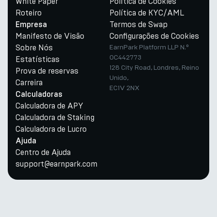
White Paper
Política de Cookies
Roteiro
Política de KYC/AML
Termos de Swap
Empresa
Manifesto de Visão
Configurações de Cookies
Sobre Nós
EarnPark Platform LLP N.º
OC442773
Estatísticas
128 City Road, Londres, Reino
Prova de reservas
Unido,
Carreira
EC1V 2NX
Calculadoras
Calculadora de APY
Calculadora de Staking
Calculadora de Lucro
Ajuda
Centro de Ajuda
support@earnpark.com