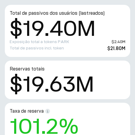
Total de passivos dos usuários (lastreados)
$19.40M
Exposição total a tokens PARK
$2.40M
Total de passivos incl. token
$21.80M
Reservas totais
$19.63M
Taxa de reserva
101.2%