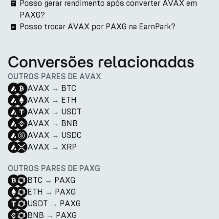
Posso gerar rendimento após converter AVAX em
PAXG?
Posso trocar AVAX por PAXG na EarnPark?
Conversões relacionadas
OUTROS PARES DE AVAX
AVAX
→
BTC
AVAX
→
ETH
AVAX
→
USDT
AVAX
→
BNB
AVAX
→
USDC
AVAX
→
XRP
OUTROS PARES DE PAXG
BTC
→
PAXG
ETH
→
PAXG
USDT
→
PAXG
BNB
→
PAXG