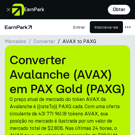
Fechar
EarnPark
Obter
Entrar
Inscreva-se
Página Inicial
Mercados
Converter
AVAX to PAXG
Produtos
Mercados
Converter
Calculadoras
Avalanche (AVAX)
PARK Token
em PAX Gold (PAXG)
Recursos
O preço atual de mercado do token AVAX da
Empresa
Avalanche é {{rateTo}} PAXG cada. Com uma oferta
circulante de 431 771 961.18 tokens AVAX, sua
posição no mercado é ilustrada por um valor de
mercado total de $2.80B. Nas últimas 24 horas, o