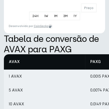
Preço
24
H
1
W
1
M
3
M
1
Y
Desenvolvido por
CoinGecko
Tabela de conversão de
AVAX para PAXG
AVAX
PAXG
1 AVAX
0.0015 PA
5 AVAX
0.0074 P
10 AVAX
0.0149 PA