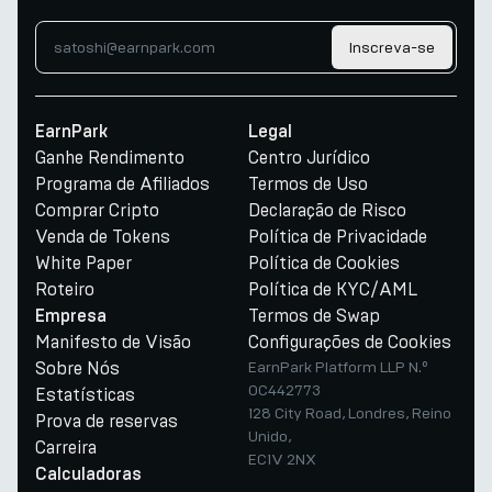
Inscreva-se
EarnPark
Legal
Ganhe Rendimento
Centro Jurídico
Programa de Afiliados
Termos de Uso
Comprar Cripto
Declaração de Risco
Venda de Tokens
Política de Privacidade
White Paper
Política de Cookies
Roteiro
Política de KYC/AML
Termos de Swap
Empresa
Manifesto de Visão
Configurações de Cookies
Sobre Nós
EarnPark Platform LLP N.º
OC442773
Estatísticas
128 City Road, Londres, Reino
Prova de reservas
Unido,
Carreira
EC1V 2NX
Calculadoras