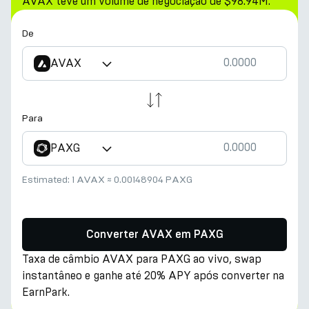
AVAX teve um volume de negociação de $98.94M.
De
AVAX
Para
PAXG
Estimated:
1 AVAX
≈
0.00148904 PAXG
Converter AVAX em PAXG
Taxa de câmbio AVAX para PAXG ao vivo, swap
instantâneo e ganhe até 20% APY após converter na
EarnPark.