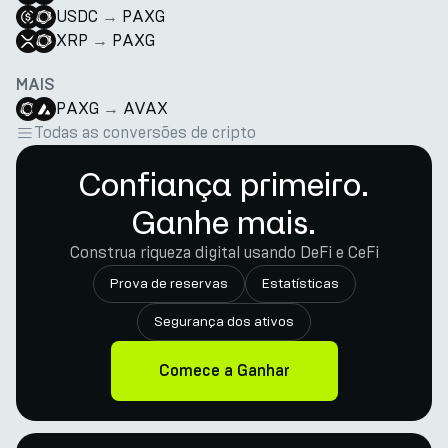
USDC
→
PAXG
XRP
→
PAXG
MAIS
PAXG
→
AVAX
Todas as conversões de cripto
Confiança primeiro.
Ganhe mais.
Construa riqueza digital usando DeFi e CeFi
Prova de reservas
Estatísticas
Segurança dos ativos
Comece a Ganhar