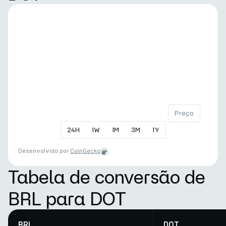
Preço
24
H
1
W
1
M
3
M
1
Y
Desenvolvido por
CoinGecko
Tabela de conversão de
BRL para DOT
BRL
DOT