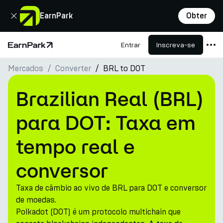
Fechar
EarnPark
Obter
Entrar
Inscreva-se
Página Inicial
Mercados
Converter
BRL to DOT
Produtos
Mercados
Brazilian Real (BRL)
Calculadoras
para DOT: Taxa em
PARK Token
tempo real e
Recursos
conversor
Empresa
Taxa de câmbio ao vivo de BRL para DOT e conversor
de moedas.
Polkadot (DOT) é um protocolo multichain que