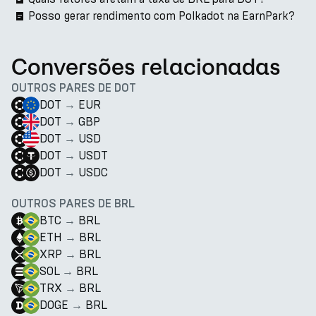
Posso gerar rendimento com Polkadot na EarnPark?
Conversões relacionadas
OUTROS PARES DE DOT
DOT
→
EUR
DOT
→
GBP
DOT
→
USD
DOT
→
USDT
DOT
→
USDC
OUTROS PARES DE BRL
BTC
→
BRL
ETH
→
BRL
XRP
→
BRL
SOL
→
BRL
TRX
→
BRL
DOGE
→
BRL