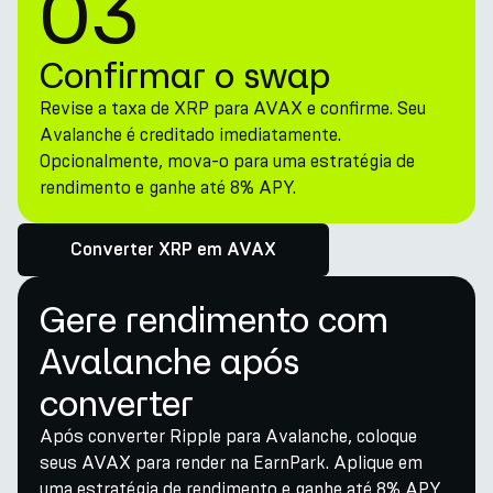
03
Confirmar o swap
Revise a taxa de XRP para AVAX e confirme. Seu
Avalanche é creditado imediatamente.
Opcionalmente, mova-o para uma estratégia de
rendimento e ganhe até 8% APY.
Converter XRP em AVAX
Gere rendimento com
Avalanche após
converter
Após converter Ripple para Avalanche, coloque
seus AVAX para render na EarnPark. Aplique em
uma estratégia de rendimento e ganhe até 8% APY