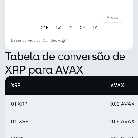
Preço
24
H
1
W
1
M
3
M
1
Y
Desenvolvido por
CoinGecko
Tabela de conversão de
XRP para AVAX
XRP
AVAX
0.1 XRP
0.02 AVAX
0.5 XRP
0.08 AVAX