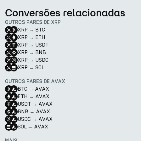
Conversões relacionadas
OUTROS PARES DE XRP
XRP
→
BTC
XRP
→
ETH
XRP
→
USDT
XRP
→
BNB
XRP
→
USDC
XRP
→
SOL
OUTROS PARES DE AVAX
BTC
→
AVAX
ETH
→
AVAX
USDT
→
AVAX
BNB
→
AVAX
USDC
→
AVAX
SOL
→
AVAX
MAIS