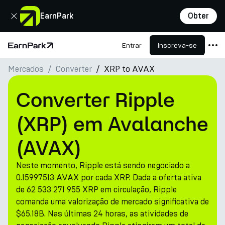
Fechar
EarnPark
Obter
Entrar
Inscreva-se
Página Inicial
Mercados
Converter
XRP to AVAX
Produtos
Mercados
Converter Ripple
Calculadoras
(XRP) em Avalanche
PARK Token
(AVAX)
Recursos
Neste momento, Ripple está sendo negociado a
Empresa
0.15997513 AVAX por cada XRP. Dada a oferta ativa
de 62 533 271 955 XRP em circulação, Ripple
comanda uma valorização de mercado significativa de
$65.18B. Nas últimas 24 horas, as atividades de