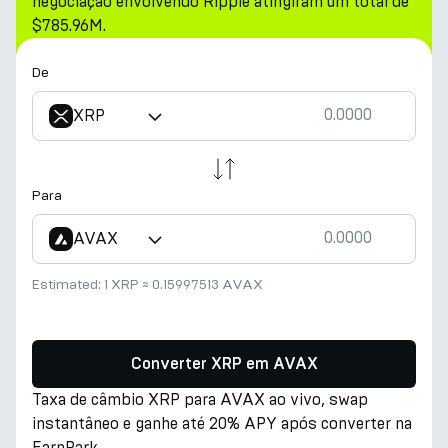
negociação envolvendo Ripple atingiram um total de
$785.96M.
De
XRP
Para
AVAX
Estimated:
1 XRP
≈
0.15997513 AVAX
Converter XRP em AVAX
Taxa de câmbio XRP para AVAX ao vivo, swap
instantâneo e ganhe até 20% APY após converter na
EarnPark.