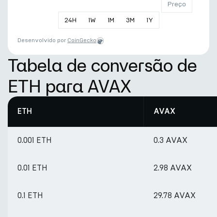
Preço
24
H
1
W
1
M
3
M
1
Y
Desenvolvido por
CoinGecko
Tabela de conversão de
ETH para AVAX
ETH
AVAX
0.001 ETH
0.3 AVAX
0.01 ETH
2.98 AVAX
0.1 ETH
29.78 AVAX