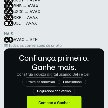
USDT
→
AVAX
BNB
→
AVAX
USDC
→
AVAX
XRP
→
AVAX
SOL
→
AVAX
MAIS
AVAX
→
ETH
Todas as conversões de cripto
Confiança primeiro.
Ganhe mais.
Construa riqueza digital usando DeFi e CeFi
Prova de reservas
Estatísticas
Segurança dos ativos
Comece a Ganhar