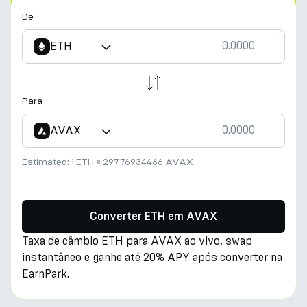
De
ETH
Para
AVAX
Estimated:
1 ETH
≈
297.76934466 AVAX
Converter ETH em AVAX
Taxa de câmbio ETH para AVAX ao vivo, swap
instantâneo e ganhe até 20% APY após converter na
EarnPark.