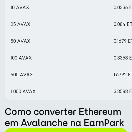
10 AVAX
0.0336 
25 AVAX
0.084 E
50 AVAX
0.1679 
100 AVAX
0.3358 
500 AVAX
1.6792 
1 000 AVAX
3.3583 
Como converter Ethereum
em Avalanche na EarnPark