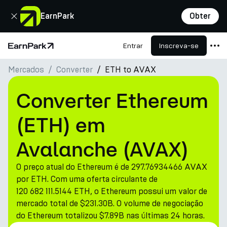
Fechar
EarnPark
Obter
Entrar
Inscreva-se
Página Inicial
Mercados
Converter
ETH to AVAX
Produtos
Mercados
Converter Ethereum
Calculadoras
(ETH) em
PARK Token
Avalanche (AVAX)
Recursos
O preço atual do Ethereum é de 297.76934466 AVAX
Empresa
por ETH. Com uma oferta circulante de
120 682 111.5144 ETH, o Ethereum possui um valor de
mercado total de $231.30B. O volume de negociação
do Ethereum totalizou $7.89B nas últimas 24 horas.