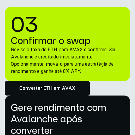
03
Confirmar o swap
Revise a taxa de ETH para AVAX e confirme. Seu
Avalanche é creditado imediatamente.
Opcionalmente, mova-o para uma estratégia de
rendimento e ganhe até 8% APY.
Converter ETH em AVAX
Gere rendimento com
Avalanche após
converter