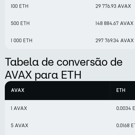
100 ETH
29 776.93 AVAX
500 ETH
148 884.67 AVAX
1 000 ETH
297 769.34 AVAX
Tabela de conversão de
AVAX para ETH
AVAX
ETH
1 AVAX
0.0034 
5 AVAX
0.0168 