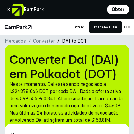
Fechar
EarnPark
Obter
Entrar
Inscreva-se
Página Inicial
Mercados
Converter
DAI to DOT
Produtos
Mercados
Converter Dai (DAI)
Calculadoras
em Polkadot (DOT)
PARK Token
Neste momento, Dai está sendo negociado a
Recursos
1.2243781066 DOT por cada DAI. Dada a oferta ativa
de 4 599 555 960.34 DAI em circulação, Dai comanda
Empresa
uma valorização de mercado significativa de $4.60B.
Nas últimas 24 horas, as atividades de negociação
envolvendo Dai atingiram um total de $158.81M.