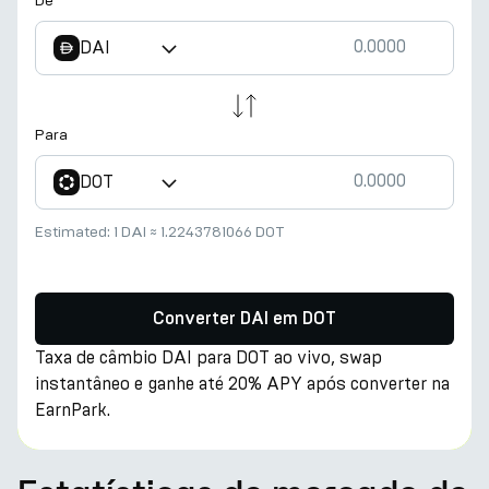
De
DAI
Para
DOT
Estimated:
1 DAI
≈
1.2243781066 DOT
Converter DAI em DOT
Taxa de câmbio DAI para DOT ao vivo, swap
instantâneo e ganhe até 20% APY após converter na
EarnPark.