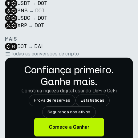
USDT
→
DOT
BNB
→
DOT
USDC
→
DOT
XRP
→
DOT
MAIS
DOT
→
DAI
Todas as conversões de cripto
Confiança primeiro.
Ganhe mais.
Construa riqueza digital usando DeFi e CeFi
Prova de reservas
Estatísticas
Segurança dos ativos
Comece a Ganhar