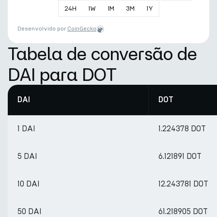
24
H
1
W
1
M
3
M
1
Y
Desenvolvido por
CoinGecko
Tabela de conversão de
DAI para DOT
DAI
DOT
1 DAI
1.224378 DOT
5 DAI
6.121891 DOT
10 DAI
12.243781 DOT
50 DAI
61.218905 DOT