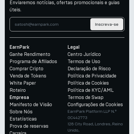
Enviaremos notícias, ofertas promocionais e guias
úteis.
Inscreva-se
EarnPark
Legal
Ganhe Rendimento
Centro Jurídico
Programa de Afiliados
Termos de Uso
Comprar Cripto
Declaração de Risco
Venda de Tokens
Política de Privacidade
White Paper
Política de Cookies
Roteiro
Política de KYC/AML
Termos de Swap
Empresa
Manifesto de Visão
Configurações de Cookies
Sobre Nós
EarnPark Platform LLP N.º
OC442773
Estatísticas
128 City Road, Londres, Reino
Prova de reservas
Unido,
Carreira