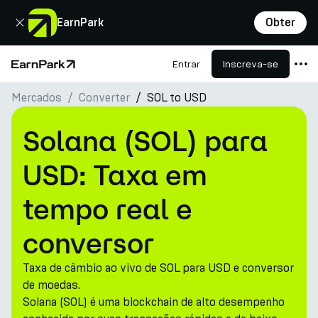
Fechar
EarnPark
Obter
Entrar
Inscreva-se
Página Inicial
Mercados
Converter
SOL to USD
Produtos
Mercados
Solana (SOL) para
Calculadoras
USD: Taxa em
PARK Token
tempo real e
Recursos
conversor
Empresa
Taxa de câmbio ao vivo de SOL para USD e conversor
de moedas.
Solana (SOL) é uma blockchain de alto desempenho