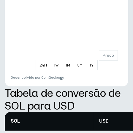
Preço
24
H
1
W
1
M
3
M
1
Y
Desenvolvido por
CoinGecko
Tabela de conversão de
SOL para USD
SOL
USD