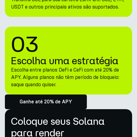
USDT e outros principais ativos são suportados.
03
Escolha uma estratégia
Escolha entre planos DeFi e CeFi com até 20% de
APY. Alguns planos não têm período de bloqueio:
saque quando quiser.
Ganhe até 20% de APY
Coloque seus Solana
para render