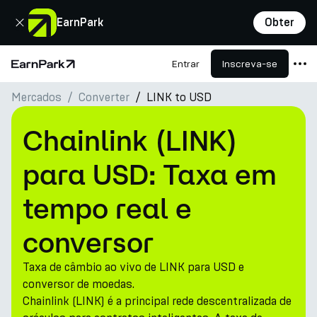
Fechar
EarnPark
Obter
Entrar
Inscreva-se
Página Inicial
Mercados
Converter
LINK to USD
Produtos
Mercados
Chainlink (LINK)
Calculadoras
para USD: Taxa em
PARK Token
tempo real e
Recursos
conversor
Empresa
Taxa de câmbio ao vivo de LINK para USD e
conversor de moedas.
Chainlink (LINK) é a principal rede descentralizada de