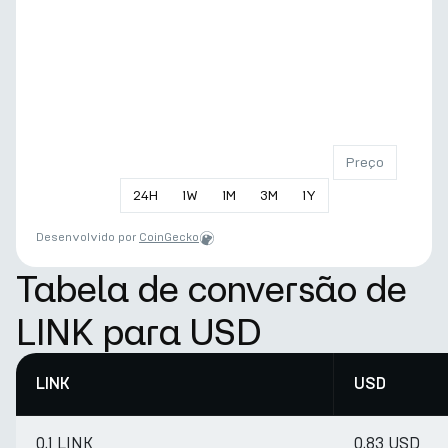
Preço
24
H
1
W
1
M
3
M
1
Y
Desenvolvido por
CoinGecko
Tabela de conversão de
LINK para USD
LINK
USD
0.1 LINK
0.83 USD