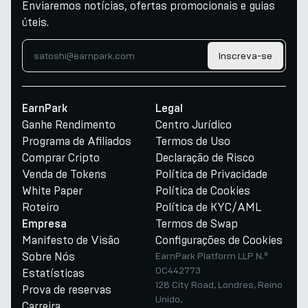
Enviaremos notícias, ofertas promocionais e guias
úteis.
Inscreva-se
EarnPark
Legal
Ganhe Rendimento
Centro Jurídico
Programa de Afiliados
Termos de Uso
Comprar Cripto
Declaração de Risco
Venda de Tokens
Política de Privacidade
White Paper
Política de Cookies
Roteiro
Política de KYC/AML
Termos de Swap
Empresa
Manifesto de Visão
Configurações de Cookies
Sobre Nós
EarnPark Platform LLP N.º
OC442773
Estatísticas
128 City Road, Londres, Reino
Prova de reservas
Unido,
Carreira