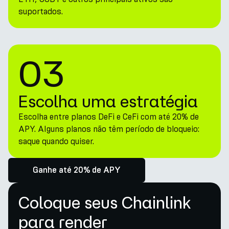
suportados.
03
Escolha uma estratégia
Escolha entre planos DeFi e CeFi com até 20% de
APY. Alguns planos não têm período de bloqueio:
saque quando quiser.
Ganhe até 20% de APY
Coloque seus Chainlink
para render