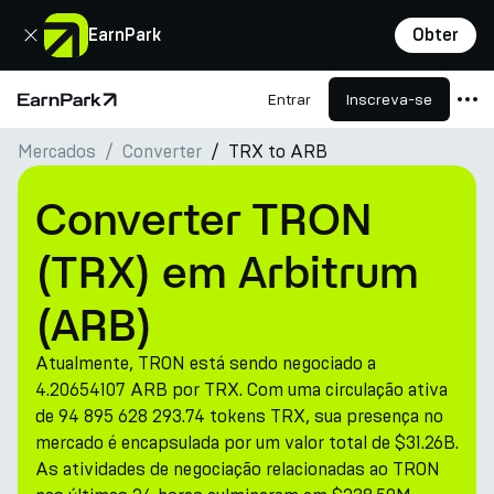
Fechar
EarnPark
Obter
Entrar
Inscreva-se
Página Inicial
Mercados
Converter
TRX to ARB
Produtos
Mercados
Converter TRON
Calculadoras
(TRX) em Arbitrum
PARK Token
(ARB)
Recursos
Atualmente, TRON está sendo negociado a
Empresa
4.20654107 ARB por TRX. Com uma circulação ativa
de 94 895 628 293.74 tokens TRX, sua presença no
mercado é encapsulada por um valor total de $31.26B.
As atividades de negociação relacionadas ao TRON