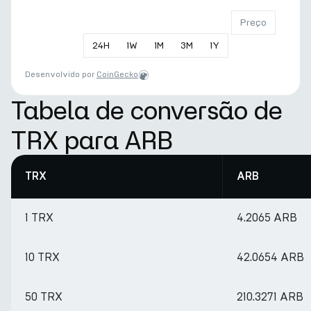
Preço
24
H
1
W
1
M
3
M
1
Y
Desenvolvido por
CoinGecko
Tabela de conversão de
TRX para ARB
TRX
ARB
1 TRX
4.2065 ARB
10 TRX
42.0654 ARB
50 TRX
210.3271 ARB