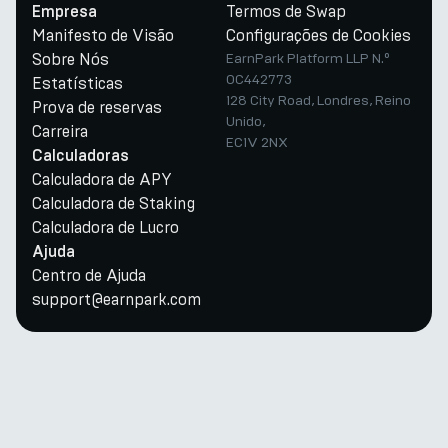
Termos de Swap
Empresa
Manifesto de Visão
Configurações de Cookies
Sobre Nós
EarnPark Platform LLP N.º
OC442773
Estatísticas
128 City Road, Londres, Reino
Prova de reservas
Unido,
Carreira
EC1V 2NX
Calculadoras
Calculadora de APY
Calculadora de Staking
Calculadora de Lucro
Ajuda
Centro de Ajuda
support@earnpark.com
Twitter
Youtube
Telegram
Discord