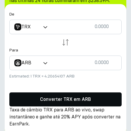
nas últimas 24 horas culminaram em $238.59M.
De
TRX
Para
ARB
Estimated:
1 TRX
≈
4.20654107 ARB
Converter TRX em ARB
Taxa de câmbio TRX para ARB ao vivo, swap
instantâneo e ganhe até 20% APY após converter na
EarnPark.