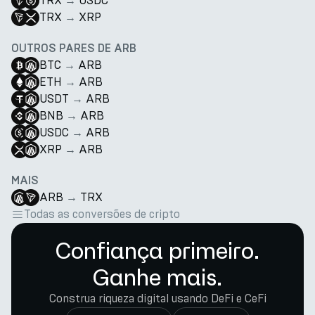
TRX
→
USDC
TRX
→
XRP
OUTROS PARES DE ARB
BTC
→
ARB
ETH
→
ARB
USDT
→
ARB
BNB
→
ARB
USDC
→
ARB
XRP
→
ARB
MAIS
ARB
→
TRX
Todas as conversões de cripto
Confiança primeiro.
Ganhe mais.
Construa riqueza digital usando DeFi e CeFi