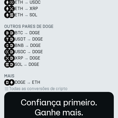
ETH
→
USDC
ETH
→
XRP
ETH
→
SOL
OUTROS PARES DE DOGE
BTC
→
DOGE
USDT
→
DOGE
BNB
→
DOGE
USDC
→
DOGE
XRP
→
DOGE
SOL
→
DOGE
MAIS
DOGE
→
ETH
Todas as conversões de cripto
Confiança primeiro.
Ganhe mais.