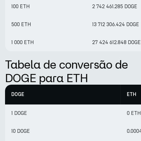
100 ETH
2 742 461.285 DOGE
500 ETH
13 712 306.424 DOGE
1 000 ETH
27 424 612.848 DOGE
Tabela de conversão de
DOGE para ETH
DOGE
ETH
1 DOGE
0 ETH
10 DOGE
0.000