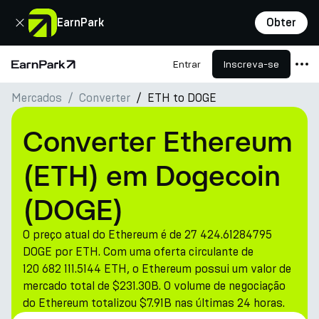
Fechar
EarnPark
Obter
Entrar
Inscreva-se
Página Inicial
Mercados
Converter
ETH to DOGE
Produtos
Mercados
Converter Ethereum
Calculadoras
(ETH) em Dogecoin
PARK Token
(DOGE)
Recursos
O preço atual do Ethereum é de 27 424.61284795
Empresa
DOGE por ETH. Com uma oferta circulante de
120 682 111.5144 ETH, o Ethereum possui um valor de
mercado total de $231.30B. O volume de negociação
do Ethereum totalizou $7.91B nas últimas 24 horas.