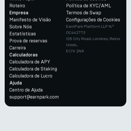
Roteiro
Política de KYC/AML
Termos de Swap
Empresa
Manifesto de Visão
Configurações de Cookies
Sobre Nós
EarnPark Platform LLP N.º
OC442773
Estatísticas
128 City Road, Londres, Reino
Prova de reservas
Unido,
Carreira
EC1V 2NX
Calculadoras
Calculadora de APY
Calculadora de Staking
Calculadora de Lucro
Ajuda
Centro de Ajuda
support@earnpark.com