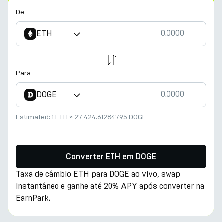
De
ETH
Para
DOGE
Estimated:
1 ETH
≈
27 424.61284795 DOGE
Converter ETH em DOGE
Taxa de câmbio ETH para DOGE ao vivo, swap
instantâneo e ganhe até 20% APY após converter na
EarnPark.