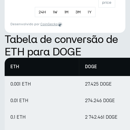
price
24
H
1
W
1
M
3
M
1
Y
Desenvolvido por
CoinGecko
Tabela de conversão de
ETH para DOGE
ETH
DOGE
0.001 ETH
27.425 DOGE
0.01 ETH
274.246 DOGE
0.1 ETH
2 742.461 DOGE