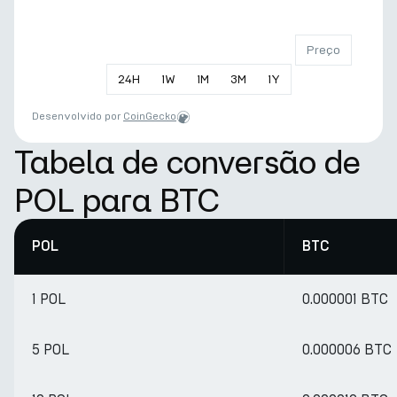
Preço
24
H
1
W
1
M
3
M
1
Y
Desenvolvido por
CoinGecko
Tabela de conversão de
POL para BTC
POL
BTC
1 POL
0.000001 BTC
5 POL
0.000006 BTC