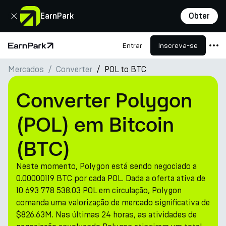
Fechar
EarnPark
Obter
Entrar
Inscreva-se
Página Inicial
Mercados
Converter
POL to BTC
Produtos
Mercados
Converter Polygon
Calculadoras
(POL) em Bitcoin
PARK Token
(BTC)
Recursos
Neste momento, Polygon está sendo negociado a
Empresa
0.00000119 BTC por cada POL. Dada a oferta ativa de
10 693 778 538.03 POL em circulação, Polygon
comanda uma valorização de mercado significativa de
$826.63M. Nas últimas 24 horas, as atividades de