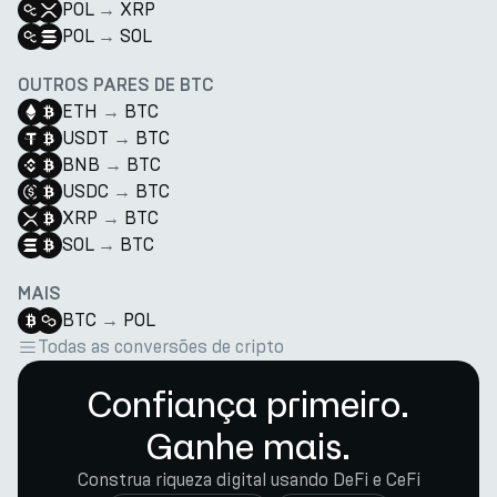
POL
→
XRP
POL
→
SOL
OUTROS PARES DE BTC
ETH
→
BTC
USDT
→
BTC
BNB
→
BTC
USDC
→
BTC
XRP
→
BTC
SOL
→
BTC
MAIS
BTC
→
POL
Todas as conversões de cripto
Confiança primeiro.
Ganhe mais.
Construa riqueza digital usando DeFi e CeFi