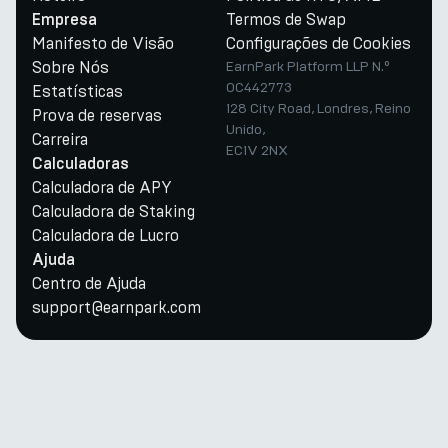
Termos de Swap
Empresa
Manifesto de Visão
Configurações de Cookies
Sobre Nós
EarnPark Platform LLP N.º
OC442773
Estatísticas
128 City Road, Londres, Reino
Prova de reservas
Unido,
Carreira
EC1V 2NX
Calculadoras
Calculadora de APY
Calculadora de Staking
Calculadora de Lucro
Ajuda
Centro de Ajuda
support@earnpark.com
Twitter
Youtube
Telegram
Discord