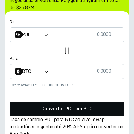
negociação envolvendo Polygon atingiram um total
de $25.87M.
De
POL
Para
BTC
Estimated:
1 POL
≈
0.00000119 BTC
Converter POL em BTC
Taxa de câmbio POL para BTC ao vivo, swap
instantâneo e ganhe até 20% APY após converter na
EarnPark.