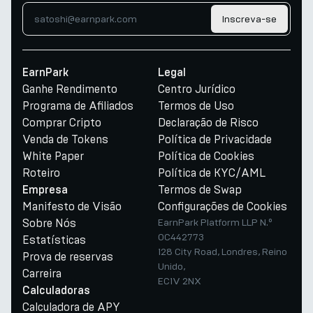
Inscreva-se
EarnPark
Legal
Ganhe Rendimento
Centro Jurídico
Programa de Afiliados
Termos de Uso
Comprar Cripto
Declaração de Risco
Venda de Tokens
Política de Privacidade
White Paper
Política de Cookies
Roteiro
Política de KYC/AML
Termos de Swap
Empresa
Manifesto de Visão
Configurações de Cookies
Sobre Nós
EarnPark Platform LLP N.º
OC442773
Estatísticas
128 City Road, Londres, Reino
Prova de reservas
Unido,
Carreira
EC1V 2NX
Calculadoras
Calculadora de APY