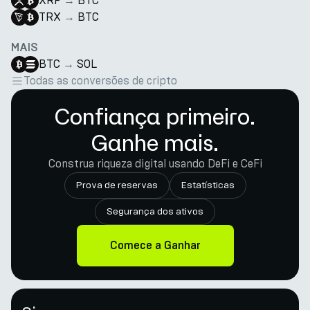
XRP
→
BTC
TRX
→
BTC
MAIS
BTC
→
SOL
Todas as conversões de cripto
Confiança primeiro.
Ganhe mais.
Construa riqueza digital usando DeFi e CeFi
Prova de reservas
Estatísticas
Segurança dos ativos
Comece a Ganhar