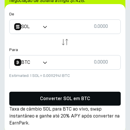
negociação de Solana atingiu $1.42B.
De
SOL
Para
BTC
Estimated:
1 SOL
≈
0.00112941 BTC
Converter SOL em BTC
Taxa de câmbio SOL para BTC ao vivo, swap
instantâneo e ganhe até 20% APY após converter na
EarnPark.