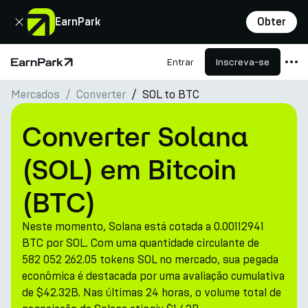
Fechar
EarnPark
Obter
Entrar
Inscreva-se
Página Inicial
Mercados
Converter
SOL to BTC
Produtos
Mercados
Converter Solana
Calculadoras
(SOL) em Bitcoin
PARK Token
(BTC)
Recursos
Neste momento, Solana está cotada a 0.00112941
Empresa
BTC por SOL. Com uma quantidade circulante de
582 052 262.05 tokens SOL no mercado, sua pegada
econômica é destacada por uma avaliação cumulativa
de $42.32B. Nas últimas 24 horas, o volume total de