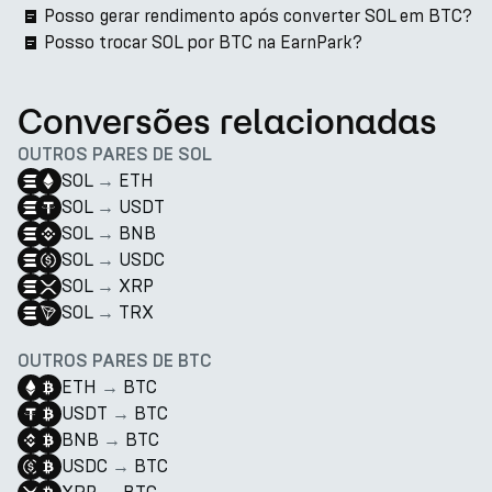
Posso gerar rendimento após converter SOL em BTC?
Posso trocar SOL por BTC na EarnPark?
Conversões relacionadas
OUTROS PARES DE SOL
SOL
→
ETH
SOL
→
USDT
SOL
→
BNB
SOL
→
USDC
SOL
→
XRP
SOL
→
TRX
OUTROS PARES DE BTC
ETH
→
BTC
USDT
→
BTC
BNB
→
BTC
USDC
→
BTC