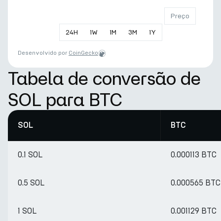
Preço
24
H
1
W
1
M
3
M
1
Y
Desenvolvido por
CoinGecko
Tabela de conversão de
SOL para BTC
SOL
BTC
0.1 SOL
0.000113 BTC
0.5 SOL
0.000565 BTC
1 SOL
0.001129 BTC