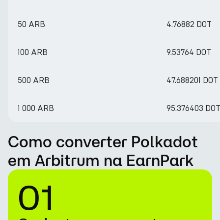
50 ARB
4.76882 DOT
100 ARB
9.53764 DOT
500 ARB
47.688201 DOT
1 000 ARB
95.376403 DO
Como converter Polkadot
em Arbitrum na EarnPark
01