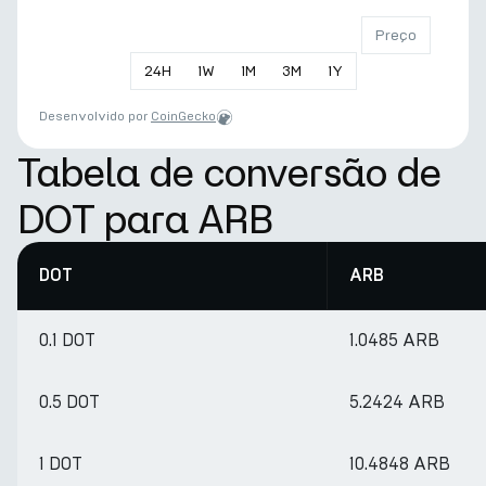
Preço
24
H
1
W
1
M
3
M
1
Y
Desenvolvido por
CoinGecko
Tabela de conversão de
DOT para ARB
DOT
ARB
0.1 DOT
1.0485 ARB
0.5 DOT
5.2424 ARB
1 DOT
10.4848 ARB