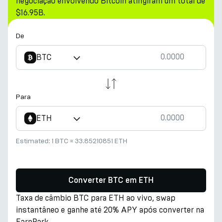
negociação envolvendo Bitcoin atingiram um total de
$16.95B.
De
BTC
Para
ETH
Estimated:
1 BTC
≈
33.85210851 ETH
Converter BTC em ETH
Taxa de câmbio BTC para ETH ao vivo, swap
instantâneo e ganhe até 20% APY após converter na
EarnPark.