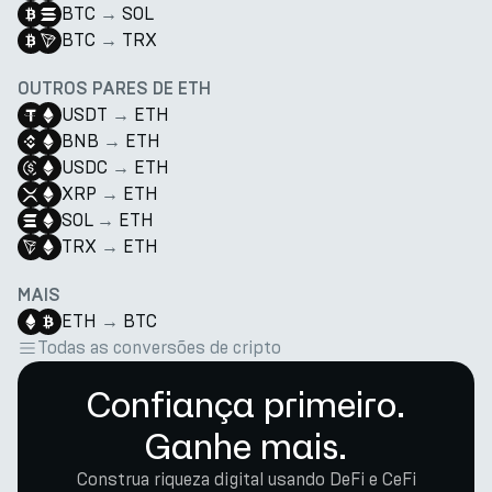
BTC
→
SOL
BTC
→
TRX
OUTROS PARES DE ETH
USDT
→
ETH
BNB
→
ETH
USDC
→
ETH
XRP
→
ETH
SOL
→
ETH
TRX
→
ETH
MAIS
ETH
→
BTC
Todas as conversões de cripto
Confiança primeiro.
Ganhe mais.
Construa riqueza digital usando DeFi e CeFi