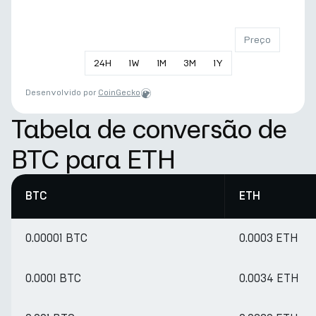
Preço
24
H
1
W
1
M
3
M
1
Y
Desenvolvido por
CoinGecko
Tabela de conversão de
BTC para ETH
BTC
ETH
0.00001 BTC
0.0003 ETH
0.0001 BTC
0.0034 ETH