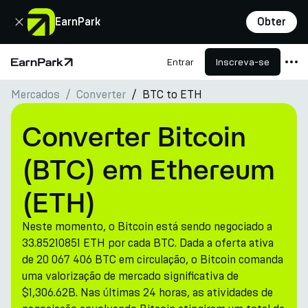
Fechar
EarnPark
Obter
Entrar
Inscreva-se
Página Inicial
Mercados
Converter
BTC to ETH
Produtos
Mercados
Converter Bitcoin
Calculadoras
(BTC) em Ethereum
PARK Token
(ETH)
Recursos
Neste momento, o Bitcoin está sendo negociado a
Empresa
33.85210851 ETH por cada BTC. Dada a oferta ativa
de 20 067 406 BTC em circulação, o Bitcoin comanda
uma valorização de mercado significativa de
$1,306.62B. Nas últimas 24 horas, as atividades de