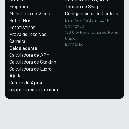
Termos de Swap
Empresa
Manifesto de Visão
Configurações de Cookies
Sobre Nós
EarnPark Platform LLP N.º
OC442773
Estatísticas
128 City Road, Londres, Reino
Prova de reservas
Unido,
Carreira
EC1V 2NX
Calculadoras
Calculadora de APY
Calculadora de Staking
Calculadora de Lucro
Ajuda
Centro de Ajuda
support@earnpark.com
Twitter
Youtube
Telegram
Discord