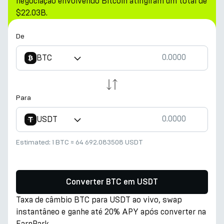
negociação envolvendo Bitcoin atingiram um total de
$22.03B.
De
BTC
Para
USDT
Estimated:
1 BTC
≈
64 692.083508 USDT
Converter BTC em USDT
Taxa de câmbio BTC para USDT ao vivo, swap
instantâneo e ganhe até 20% APY após converter na
EarnPark.