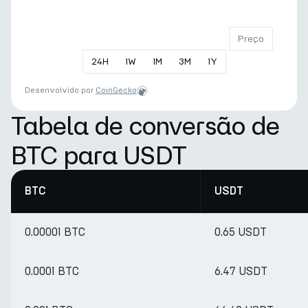
Preço
24
H
1
W
1
M
3
M
1
Y
Desenvolvido por
CoinGecko
Tabela de conversão de
BTC para USDT
BTC
USDT
0.00001 BTC
0.65 USDT
0.0001 BTC
6.47 USDT