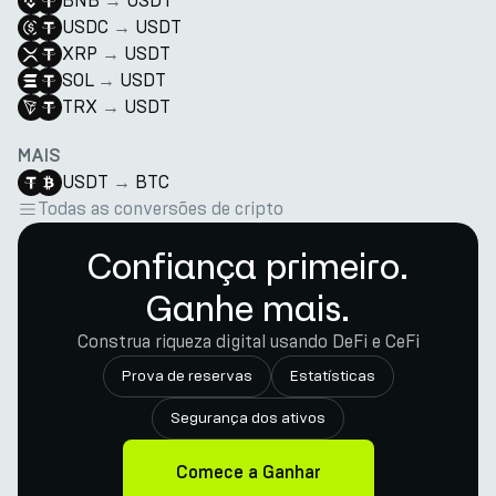
BNB
→
USDT
USDC
→
USDT
XRP
→
USDT
SOL
→
USDT
TRX
→
USDT
MAIS
USDT
→
BTC
Todas as conversões de cripto
Confiança primeiro.
Ganhe mais.
Construa riqueza digital usando DeFi e CeFi
Prova de reservas
Estatísticas
Segurança dos ativos
Comece a Ganhar