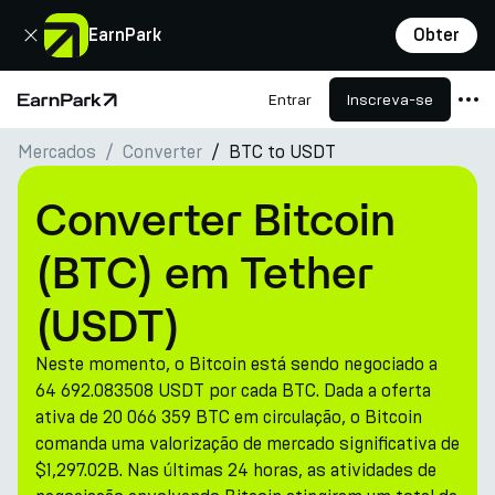
Fechar
EarnPark
Obter
Entrar
Inscreva-se
Página Inicial
Mercados
Converter
BTC to USDT
Produtos
Mercados
Converter Bitcoin
Calculadoras
(BTC) em Tether
PARK Token
(USDT)
Recursos
Neste momento, o Bitcoin está sendo negociado a
Empresa
64 692.083508 USDT por cada BTC. Dada a oferta
ativa de 20 066 359 BTC em circulação, o Bitcoin
comanda uma valorização de mercado significativa de
$1,297.02B. Nas últimas 24 horas, as atividades de