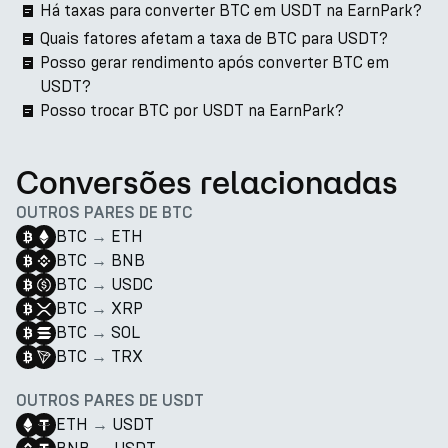
Há taxas para converter BTC em USDT na EarnPark?
Quais fatores afetam a taxa de BTC para USDT?
Posso gerar rendimento após converter BTC em
USDT?
Posso trocar BTC por USDT na EarnPark?
Conversões relacionadas
OUTROS PARES DE BTC
BTC
→
ETH
BTC
→
BNB
BTC
→
USDC
BTC
→
XRP
BTC
→
SOL
BTC
→
TRX
OUTROS PARES DE USDT
ETH
→
USDT