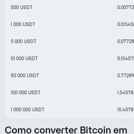
500 USDT
0.0077
1 000 USDT
0.0154
5 000 USDT
0.0772
10 000 USDT
0.1545
50 000 USDT
0.7728
100 000 USDT
1.5457
1 000 000 USDT
15.457
Como converter Bitcoin em