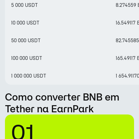
5 000 USDT
8.274559
10 000 USDT
16.549117
50 000 USDT
82.74558
100 000 USDT
165.49117
1 000 000 USDT
1 654.911
Como converter BNB em
Tether na EarnPark
01