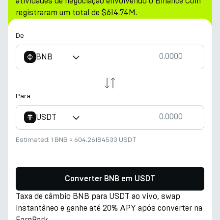
atividades de negociação envolvendo o Binance Coin
registraram um total de $614.74M.
De
BNB
Para
USDT
Estimated:
1 BNB
≈
604.26184533 USDT
Converter BNB em USDT
Taxa de câmbio BNB para USDT ao vivo, swap
instantâneo e ganhe até 20% APY após converter na
EarnPark.