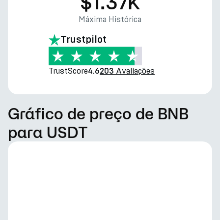
$1.37K
Máxima Histórica
Trustpilot
TrustScore
Avaliações
4.6
203
Gráfico de preço de BNB
para USDT