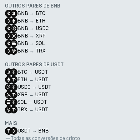
OUTROS PARES DE BNB
BNB
→
BTC
BNB
→
ETH
BNB
→
USDC
BNB
→
XRP
BNB
→
SOL
BNB
→
TRX
OUTROS PARES DE USDT
BTC
→
USDT
ETH
→
USDT
USDC
→
USDT
XRP
→
USDT
SOL
→
USDT
TRX
→
USDT
MAIS
USDT
→
BNB
Todas as conversões de cripto