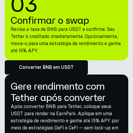
03
Confirmar o swap
Revise a taxa de BNB para USDT e confirme. Seu
Tether é creditado imediatamente. Opcionalmente,
mova-o para uma estratégia de rendimento e ganhe
até 15% APY.
Converter BNB em USDT
Gere rendimento com
Tether após converter
Após converter BNB para Tether, coloque seus
USDT para render na EarnPark. Aplique em uma
estratégia de rendimento e ganhe até 15% APY por
meio de estratégias DeFi e CeFi — sem lock-up em