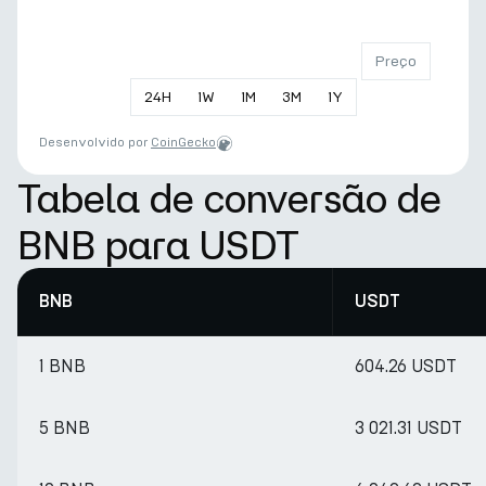
Preço
24
H
1
W
1
M
3
M
1
Y
Desenvolvido por
CoinGecko
Tabela de conversão de
BNB para USDT
BNB
USDT
1 BNB
604.26 USDT
5 BNB
3 021.31 USDT