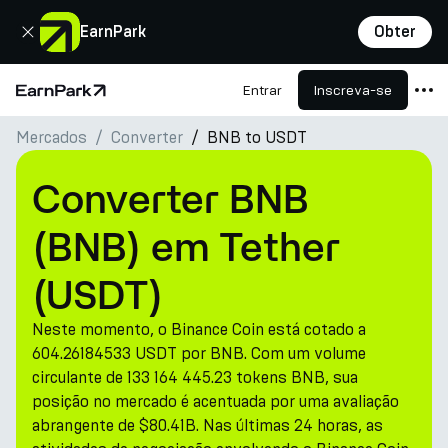
Fechar
EarnPark
Obter
Entrar
Inscreva-se
Página Inicial
Mercados
Converter
BNB to USDT
Produtos
Mercados
Converter BNB
Calculadoras
(BNB) em Tether
PARK Token
(USDT)
Recursos
Neste momento, o Binance Coin está cotado a
Empresa
604.26184533 USDT por BNB. Com um volume
circulante de 133 164 445.23 tokens BNB, sua
posição no mercado é acentuada por uma avaliação
abrangente de $80.41B. Nas últimas 24 horas, as