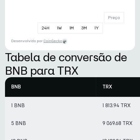
Preço
24
H
1
W
1
M
3
M
1
Y
Desenvolvido por
CoinGecko
Tabela de conversão de
BNB para TRX
BNB
TRX
1 BNB
1 813.94 TRX
5 BNB
9 069.68 TRX