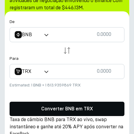
atividades de negociação envolvendo o Binance Coin
registraram um total de $446.13M.
De
BNB
Para
TRX
Estimated:
1 BNB
≈
1 813.9359869 TRX
Converter BNB em TRX
Taxa de câmbio BNB para TRX ao vivo, swap
instantâneo e ganhe até 20% APY após converter na
EarnPark.