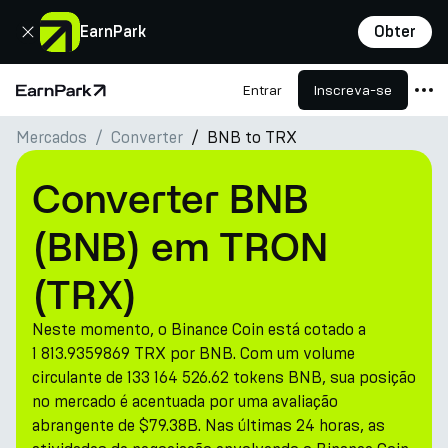
Fechar
EarnPark
Obter
Entrar
Inscreva-se
Página Inicial
Mercados
Converter
BNB to TRX
Produtos
Mercados
Converter BNB
Calculadoras
(BNB) em TRON
PARK Token
(TRX)
Recursos
Neste momento, o Binance Coin está cotado a
Empresa
1 813.9359869 TRX por BNB. Com um volume
circulante de 133 164 526.62 tokens BNB, sua posição
no mercado é acentuada por uma avaliação
abrangente de $79.38B. Nas últimas 24 horas, as