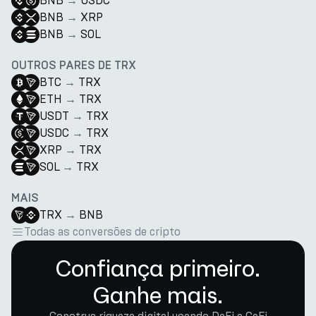
BNB
→
USDC
BNB
→
XRP
BNB
→
SOL
OUTROS PARES DE TRX
BTC
→
TRX
ETH
→
TRX
USDT
→
TRX
USDC
→
TRX
XRP
→
TRX
SOL
→
TRX
MAIS
TRX
→
BNB
Todas as conversões de cripto
Confiança primeiro.
Ganhe mais.