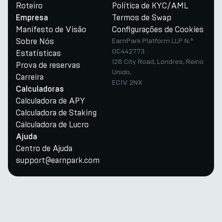
Roteiro
Política de KYC/AML
Termos de Swap
Empresa
Manifesto de Visão
Configurações de Cookies
Sobre Nós
EarnPark Platform LLP N.º
OC442773
Estatísticas
128 City Road, Londres, Reino
Prova de reservas
Unido,
Carreira
EC1V 2NX
Calculadoras
Calculadora de APY
Calculadora de Staking
Calculadora de Lucro
Ajuda
Centro de Ajuda
support@earnpark.com