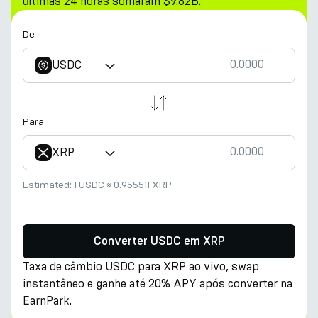
últimas 24 horas somaram $9.82B.
De
USDC
Para
XRP
Estimated:
1 USDC
≈
0.955511 XRP
Converter USDC em XRP
Taxa de câmbio USDC para XRP ao vivo, swap
instantâneo e ganhe até 20% APY após converter na
EarnPark.