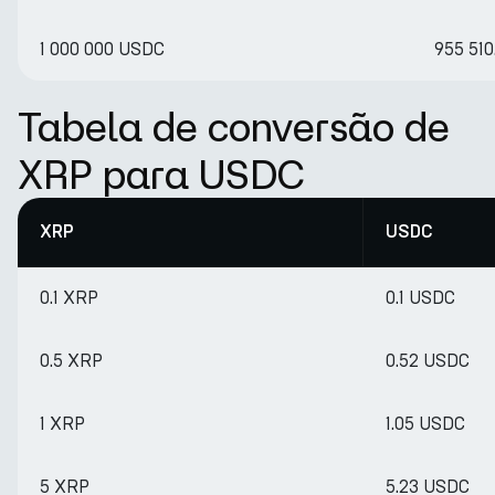
1 000 000 USDC
955 510
Tabela de conversão de
XRP para USDC
XRP
USDC
0.1 XRP
0.1 USDC
0.5 XRP
0.52 USDC
1 XRP
1.05 USDC
5 XRP
5.23 USDC