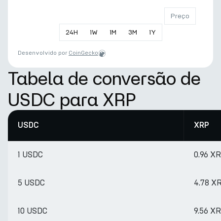
Preço
24
H
1
W
1
M
3
M
1
Y
Desenvolvido por
CoinGecko
Tabela de conversão de
USDC para XRP
USDC
XRP
1 USDC
0.96 X
5 USDC
4.78 X
10 USDC
9.56 X