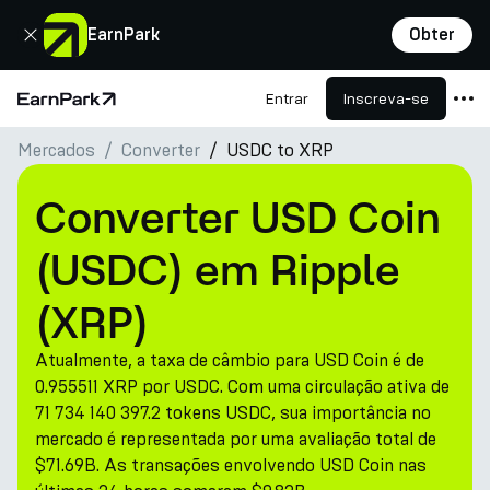
Fechar
EarnPark
Obter
Entrar
Inscreva-se
Página Inicial
Mercados
Converter
USDC to XRP
Produtos
Mercados
Converter USD Coin
Calculadoras
(USDC) em Ripple
PARK Token
(XRP)
Recursos
Atualmente, a taxa de câmbio para USD Coin é de
Empresa
0.955511 XRP por USDC. Com uma circulação ativa de
71 734 140 397.2 tokens USDC, sua importância no
mercado é representada por uma avaliação total de
$71.69B. As transações envolvendo USD Coin nas