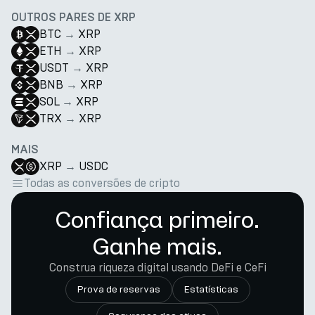
OUTROS PARES DE XRP
BTC
→
XRP
ETH
→
XRP
USDT
→
XRP
BNB
→
XRP
SOL
→
XRP
TRX
→
XRP
MAIS
XRP
→
USDC
Todas as conversões de cripto
Confiança primeiro.
Ganhe mais.
Construa riqueza digital usando DeFi e CeFi
Prova de reservas
Estatísticas