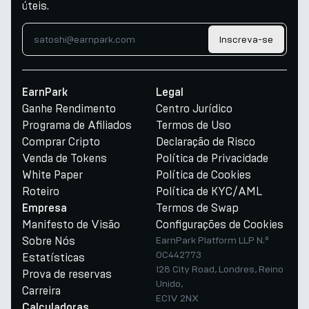
úteis.
Inscreva-se
EarnPark
Legal
Ganhe Rendimento
Centro Jurídico
Programa de Afiliados
Termos de Uso
Comprar Cripto
Declaração de Risco
Venda de Tokens
Política de Privacidade
White Paper
Política de Cookies
Roteiro
Política de KYC/AML
Termos de Swap
Empresa
Manifesto de Visão
Configurações de Cookies
Sobre Nós
EarnPark Platform LLP N.º
OC442773
Estatísticas
128 City Road, Londres, Reino
Prova de reservas
Unido,
Carreira
EC1V 2NX
Calculadoras