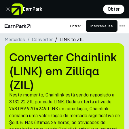
Fechar
EarnPark
Obter
Entrar
Inscreva-se
Página Inicial
Mercados
Converter
LINK to ZIL
Produtos
Mercados
Converter Chainlink
Calculadoras
(LINK) em Zilliqa
PARK Token
(ZIL)
Recursos
Neste momento, Chainlink está sendo negociado a
Empresa
3 132.22 ZIL por cada LINK. Dada a oferta ativa de
748 099 970.4249 LINK em circulação, Chainlink
comanda uma valorização de mercado significativa de
$6.10B. Nas últimas 24 horas, as atividades de