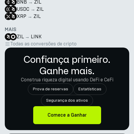
BNB
→
ZIL
USDC
→
ZIL
XRP
→
ZIL
MAIS
ZIL
→
LINK
Todas as conversões de cripto
Confiança primeiro.
Ganhe mais.
Construa riqueza digital usando DeFi e CeFi
Prova de reservas
Estatísticas
Segurança dos ativos
Comece a Ganhar