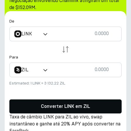
negociação envolvendo Chainlink atingiram um total
de $152.09M.
De
LINK
Para
ZIL
Estimated:
1 LINK
≈
3 132.22 ZIL
Converter LINK em ZIL
Taxa de câmbio LINK para ZIL ao vivo, swap
instantâneo e ganhe até 20% APY após converter na
EarnPark.