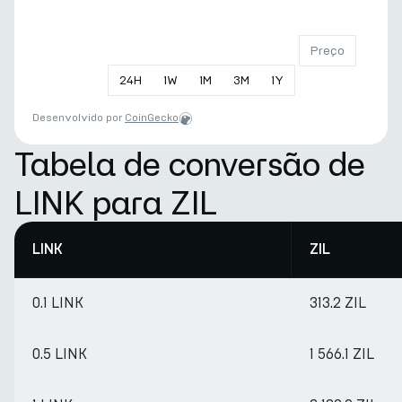
Preço
24
H
1
W
1
M
3
M
1
Y
Desenvolvido por
CoinGecko
Tabela de conversão de
LINK para ZIL
LINK
ZIL
0.1 LINK
313.2 ZIL
0.5 LINK
1 566.1 ZIL