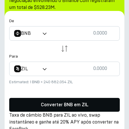
negociação envolvendo o Binance Coin registraram
um total de $528.23M.
De
BNB
Para
ZIL
Estimated:
1 BNB
≈
240 882.054 ZIL
Converter BNB em ZIL
Taxa de câmbio BNB para ZIL ao vivo, swap
instantâneo e ganhe até 20% APY após converter na
EarnPark.