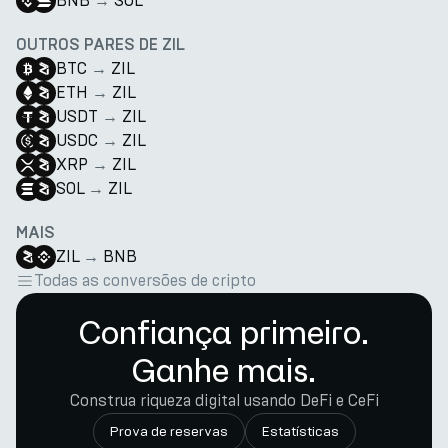
BNB
→
SOL
OUTROS PARES DE ZIL
BTC
→
ZIL
ETH
→
ZIL
USDT
→
ZIL
USDC
→
ZIL
XRP
→
ZIL
SOL
→
ZIL
MAIS
ZIL
→
BNB
Todas as conversões de cripto
Confiança primeiro.
Ganhe mais.
Construa riqueza digital usando DeFi e CeFi
Prova de reservas
Estatísticas