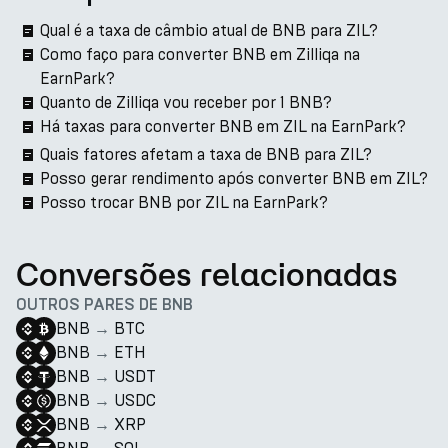
Qual é a taxa de câmbio atual de BNB para ZIL?
Como faço para converter BNB em Zilliqa na
EarnPark?
Quanto de Zilliqa vou receber por 1 BNB?
Há taxas para converter BNB em ZIL na EarnPark?
Quais fatores afetam a taxa de BNB para ZIL?
Posso gerar rendimento após converter BNB em ZIL?
Posso trocar BNB por ZIL na EarnPark?
Conversões relacionadas
OUTROS PARES DE BNB
BNB
→
BTC
BNB
→
ETH
BNB
→
USDT
BNB
→
USDC
BNB
→
XRP