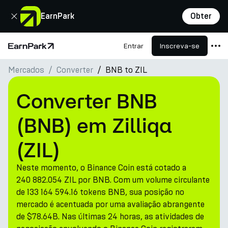
Fechar
EarnPark
Obter
Entrar
Inscreva-se
Página Inicial
Mercados
Converter
BNB to ZIL
Produtos
Mercados
Converter BNB
Calculadoras
(BNB) em Zilliqa
PARK Token
(ZIL)
Recursos
Neste momento, o Binance Coin está cotado a
Empresa
240 882.054 ZIL por BNB. Com um volume circulante
de 133 164 594.16 tokens BNB, sua posição no
mercado é acentuada por uma avaliação abrangente
de $78.64B. Nas últimas 24 horas, as atividades de