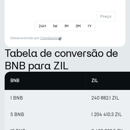
Preço
24
H
1
W
1
M
3
M
1
Y
Desenvolvido por
CoinGecko
Tabela de conversão de
BNB para ZIL
BNB
ZIL
1 BNB
240 882.1 ZIL
5 BNB
1 204 410.3 ZIL