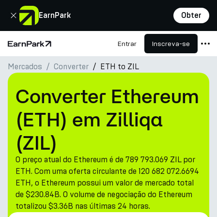
Fechar
EarnPark
Obter
Entrar
Inscreva-se
Página Inicial
Mercados
Converter
ETH to ZIL
Produtos
Mercados
Converter Ethereum
Calculadoras
(ETH) em Zilliqa
PARK Token
(ZIL)
Recursos
O preço atual do Ethereum é de 789 793.069 ZIL por
Empresa
ETH. Com uma oferta circulante de 120 682 072.6694
ETH, o Ethereum possui um valor de mercado total
de $230.84B. O volume de negociação do Ethereum
totalizou $3.36B nas últimas 24 horas.