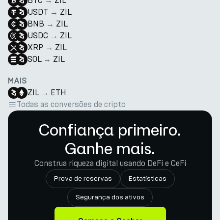
BTC
→
ZIL
USDT
→
ZIL
BNB
→
ZIL
USDC
→
ZIL
XRP
→
ZIL
SOL
→
ZIL
MAIS
ZIL
→
ETH
Todas as conversões de cripto
Confiança primeiro.
Ganhe mais.
Construa riqueza digital usando DeFi e CeFi
Prova de reservas
Estatísticas
Segurança dos ativos