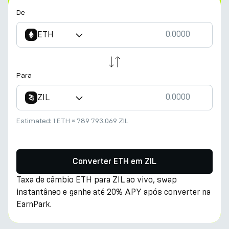
De
ETH
Para
ZIL
Estimated:
1 ETH
≈
789 793.069 ZIL
Converter ETH em ZIL
Taxa de câmbio ETH para ZIL ao vivo, swap
instantâneo e ganhe até 20% APY após converter na
EarnPark.