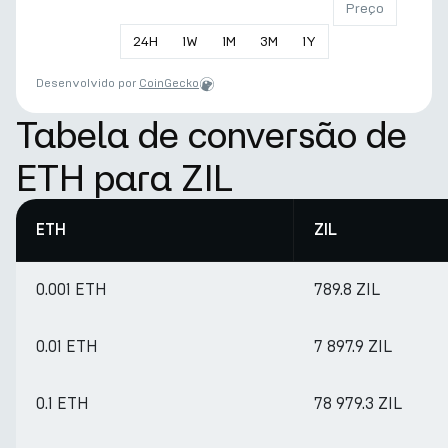
Preço
24
H
1
W
1
M
3
M
1
Y
Desenvolvido por
CoinGecko
Tabela de conversão de
ETH para ZIL
ETH
ZIL
0.001 ETH
789.8 ZIL
0.01 ETH
7 897.9 ZIL
0.1 ETH
78 979.3 ZIL