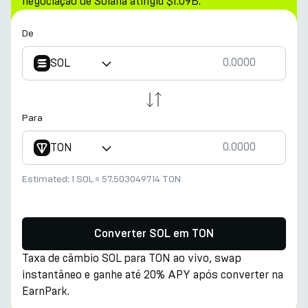
negociação de Solana atingiu $1.09B.
De
SOL
Para
TON
Estimated:
1 SOL
≈
57.503049714 TON
Converter SOL em TON
Taxa de câmbio SOL para TON ao vivo, swap
instantâneo e ganhe até 20% APY após converter na
EarnPark.