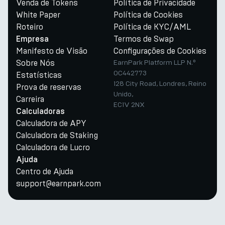
Venda de Tokens
Política de Privacidade
White Paper
Política de Cookies
Roteiro
Política de KYC/AML
Termos de Swap
Empresa
Manifesto de Visão
Configurações de Cookies
Sobre Nós
EarnPark Platform LLP N.º
OC442773
Estatísticas
128 City Road, Londres, Reino
Prova de reservas
Unido,
Carreira
EC1V 2NX
Calculadoras
Calculadora de APY
Calculadora de Staking
Calculadora de Lucro
Ajuda
Centro de Ajuda
support@earnpark.com