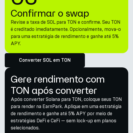
Confirmar o swap
Revise a taxa de SOL para TON e confirme. Seu TON
é creditado imediatamente. Opcionalmente, mova-o
para uma estratégia de rendimento e ganhe até 5%
APY.
Converter SOL em TON
Gere rendimento com
TON após converter
Após converter Solana para TON, coloque seus TON
para render na EarnPark. Aplique em uma estratégia
de rendimento e ganhe até 5% APY por meio de
estratégias DeFi e CeFi — sem lock-up em planos
selecionados.