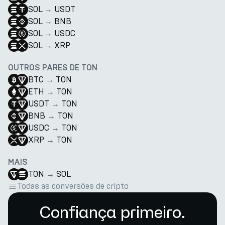
SOL
→
USDT
SOL
→
BNB
SOL
→
USDC
SOL
→
XRP
OUTROS PARES DE TON
BTC
→
TON
ETH
→
TON
USDT
→
TON
BNB
→
TON
USDC
→
TON
XRP
→
TON
MAIS
TON
→
SOL
Todas as conversões de cripto
Confiança primeiro.