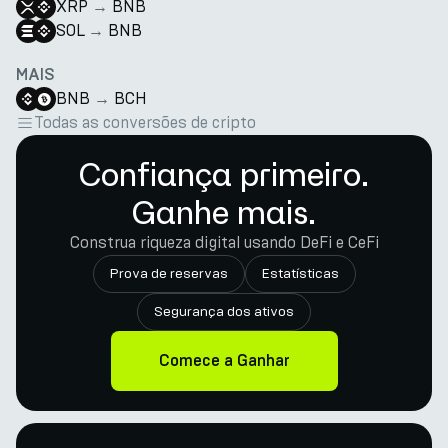
XRP
→
BNB
SOL
→
BNB
MAIS
BNB
→
BCH
Todas as conversões de cripto
Confiança primeiro.
Ganhe mais.
Construa riqueza digital usando DeFi e CeFi
Prova de reservas
Estatísticas
Segurança dos ativos
Comece a Ganhar