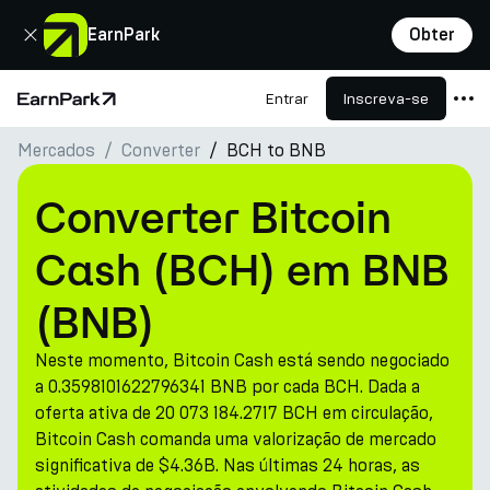
Fechar
EarnPark
Obter
Entrar
Inscreva-se
Página Inicial
Mercados
Converter
BCH to BNB
Produtos
Mercados
Converter Bitcoin
Calculadoras
Cash (BCH) em BNB
PARK Token
(BNB)
Recursos
Neste momento, Bitcoin Cash está sendo negociado
Empresa
a 0.3598101622796341 BNB por cada BCH. Dada a
oferta ativa de 20 073 184.2717 BCH em circulação,
Bitcoin Cash comanda uma valorização de mercado
significativa de $4.36B. Nas últimas 24 horas, as