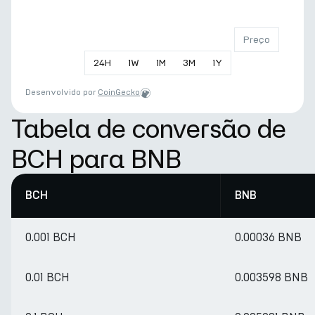
Preço
24
H
1
W
1
M
3
M
1
Y
Desenvolvido por
CoinGecko
Tabela de conversão de
BCH para BNB
BCH
BNB
0.001 BCH
0.00036 BNB
0.01 BCH
0.003598 BNB