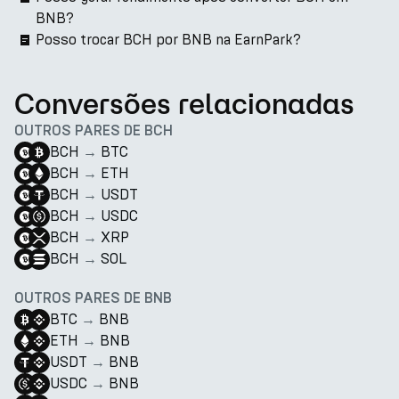
BNB?
Posso trocar BCH por BNB na EarnPark?
Conversões relacionadas
OUTROS PARES DE BCH
BCH
→
BTC
BCH
→
ETH
BCH
→
USDT
BCH
→
USDC
BCH
→
XRP
BCH
→
SOL
OUTROS PARES DE BNB
BTC
→
BNB
ETH
→
BNB
USDT
→
BNB
USDC
→
BNB