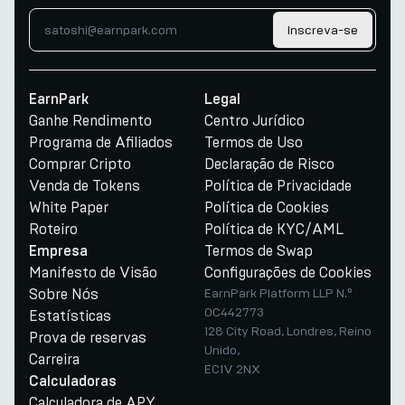
Inscreva-se
EarnPark
Legal
Ganhe Rendimento
Centro Jurídico
Programa de Afiliados
Termos de Uso
Comprar Cripto
Declaração de Risco
Venda de Tokens
Política de Privacidade
White Paper
Política de Cookies
Roteiro
Política de KYC/AML
Termos de Swap
Empresa
Manifesto de Visão
Configurações de Cookies
Sobre Nós
EarnPark Platform LLP N.º
OC442773
Estatísticas
128 City Road, Londres, Reino
Prova de reservas
Unido,
Carreira
EC1V 2NX
Calculadoras
Calculadora de APY