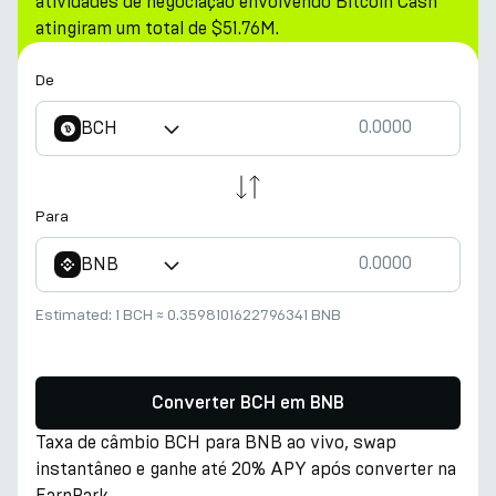
atividades de negociação envolvendo Bitcoin Cash
atingiram um total de $51.76M.
De
BCH
Para
BNB
Estimated:
1 BCH
≈
0.3598101622796341 BNB
Converter BCH em BNB
Taxa de câmbio BCH para BNB ao vivo, swap
instantâneo e ganhe até 20% APY após converter na
EarnPark.