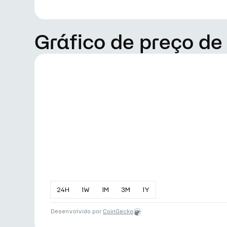
Gráfico de preço de
24
H
1
W
1
M
3
M
1
Y
Desenvolvido por
CoinGecko