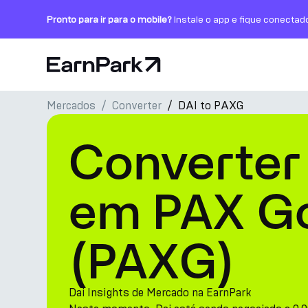
Pronto para ir para o mobile?
Instale o app e fique conectad
Página Inicial
Mercados
Converter
DAI to PAXG
Produtos
Converter 
Mercados
Calculadoras
em PAX G
PARK Token
(PAXG)
Recursos
Empresa
Dai Insights de Mercado na EarnPark