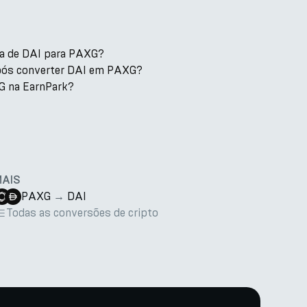
xa de DAI para PAXG?
pós converter DAI em PAXG?
G na EarnPark?
MAIS
PAXG
→
DAI
Todas as conversões de cripto