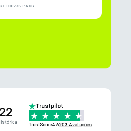
≈
0.0002312 PAXG
Trustpilot
.22
istórica
TrustScore
Avaliações
4.6
203