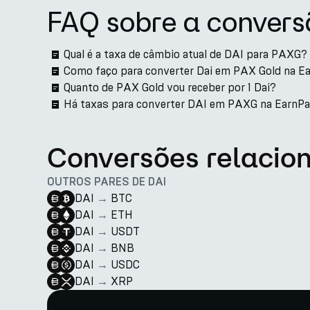
FAQ sobre a convers
Qual é a taxa de câmbio atual de DAI para PAXG?
Como faço para converter Dai em PAX Gold na E
Quanto de PAX Gold vou receber por 1 Dai?
Há taxas para converter DAI em PAXG na EarnP
Conversões relacio
OUTROS PARES DE DAI
DAI
→
BTC
DAI
→
ETH
DAI
→
USDT
DAI
→
BNB
DAI
→
USDC
DAI
→
XRP