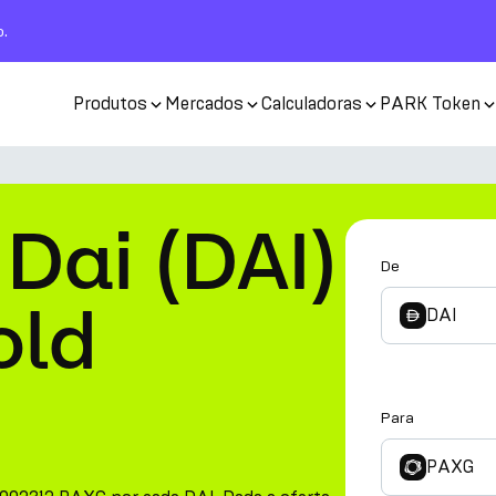
o.
Produtos
Mercados
Calculadoras
PARK Token
Dai (DAI)
De
old
DAI
Para
PAXG