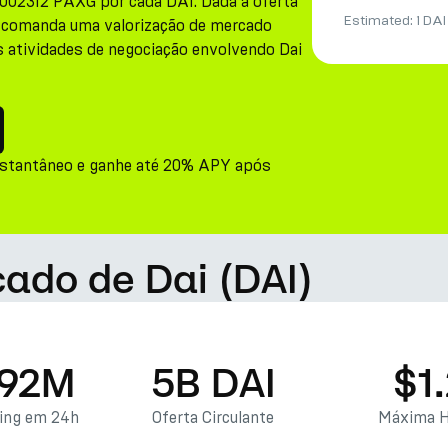
002312 PAXG por cada DAI. Dada a oferta
Estimated:
1 DAI
ai comanda uma valorização de mercado
as atividades de negociação envolvendo Dai
nstantâneo e ganhe até 20% APY após
cado de Dai (DAI)
.92M
5B DAI
$1
ding em 24h
Oferta Circulante
Máxima H