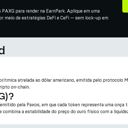
s PAXG para render na EarnPark. Aplique em uma
or meio de estratégias DeFi e CeFi — sem lock-up em
d
gorítmica atrelada ao dólar americano, emitida pelo protocol
ripto on-chain.
G)?
emitido pela Paxos, em que cada token representa uma onça t
 combina a estabilidade do preço do ouro físico com a liquide