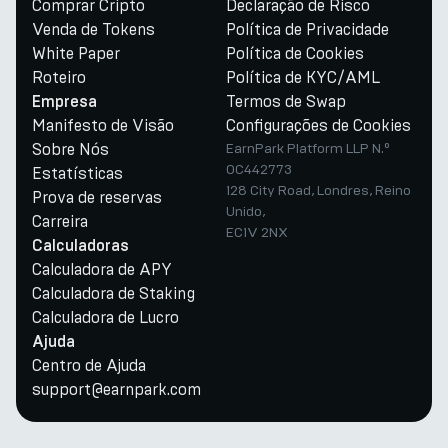
Comprar Cripto
Declaração de Risco
Venda de Tokens
Política de Privacidade
White Paper
Política de Cookies
Roteiro
Política de KYC/AML
Termos de Swap
Empresa
Manifesto de Visão
Configurações de Cookies
Sobre Nós
EarnPark Platform LLP N.º
OC442773
Estatísticas
128 City Road, Londres, Reino
Prova de reservas
Unido,
Carreira
EC1V 2NX
Calculadoras
Calculadora de APY
Calculadora de Staking
Calculadora de Lucro
Ajuda
Centro de Ajuda
support@earnpark.com