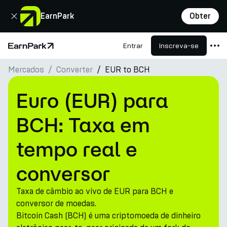
Fechar
EarnPark
Obter
Entrar
Inscreva-se
Página Inicial
Mercados
Converter
EUR to BCH
Produtos
Mercados
Euro (EUR) para
Calculadoras
BCH: Taxa em
PARK Token
tempo real e
Recursos
conversor
Empresa
Taxa de câmbio ao vivo de EUR para BCH e
conversor de moedas.
Bitcoin Cash (BCH) é uma criptomoeda de dinheiro