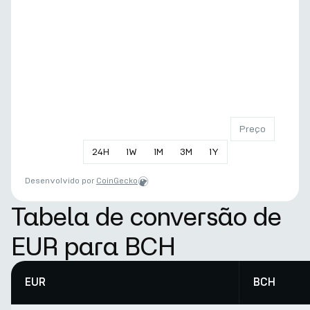
Preço
24
H
1
W
1
M
3
M
1
Y
Desenvolvido por
CoinGecko
Tabela de conversão de
EUR para BCH
EUR
BCH