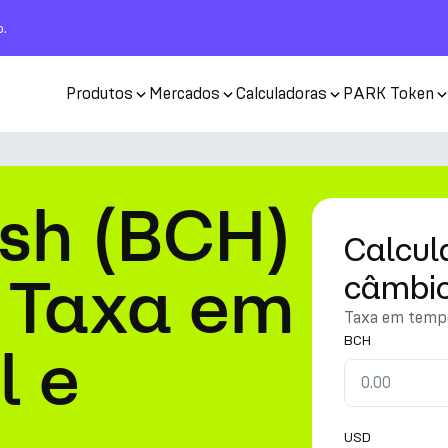
o.
Produtos
Mercados
Calculadoras
PARK Token
ash (BCH)
Calcul
 Taxa em
câmbi
Taxa em tempo
BCH
l e
USD