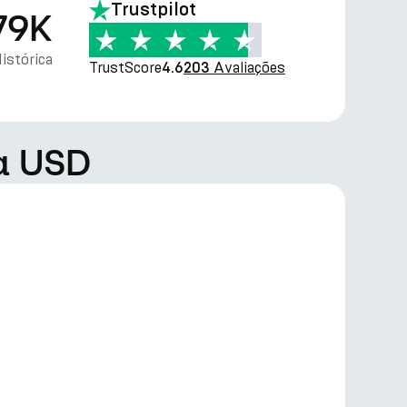
Trustpilot
79K
istórica
TrustScore
Avaliações
4.6
203
ra USD