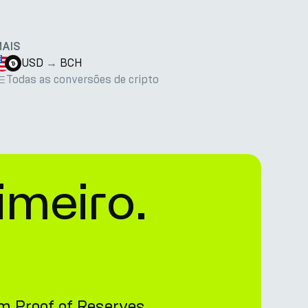
MAIS
USD
→
BCH
Todas as conversões de cripto
imeiro.
i
om
Proof of Reserves.