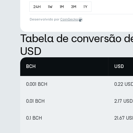
24
H
1
W
1
M
3
M
1
Y
Desenvolvido por
CoinGecko
Tabela de conversão 
USD
BCH
USD
0.001 BCH
0.22 US
0.01 BCH
2.17 USD
0.1 BCH
21.67 U