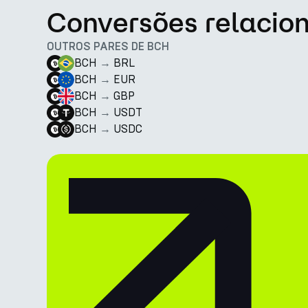
Conversões relacio
OUTROS PARES DE BCH
BCH
→
BRL
BCH
→
EUR
BCH
→
GBP
BCH
→
USDT
BCH
→
USDC