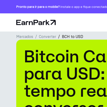
Pronto para ir para o mobile?
Instale o app e fique conectad
Página Inicial
Mercados
Converter
BCH to USD
Produtos
Bitcoin C
Mercados
Calculadoras
para USD:
PARK Token
tempo rea
Recursos
Empresa