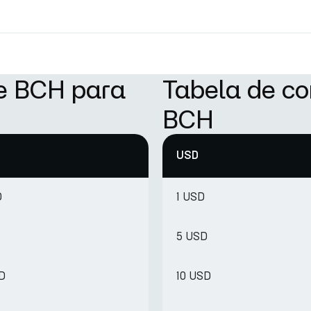
de BCH para
Tabela de c
BCH
USD
D
1 USD
5 USD
SD
10 USD