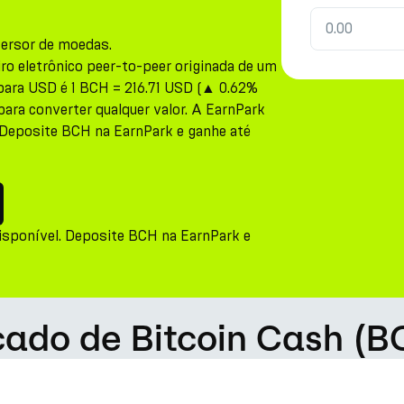
versor de moedas.
ro eletrônico peer-to-peer originada de um
 para USD é 1 BCH = 216.71 USD (▲ 0.62%
para converter qualquer valor. A EarnPark
 Deposite BCH na EarnPark e ganhe até
isponível. Deposite BCH na EarnPark e
cado de Bitcoin Cash (B