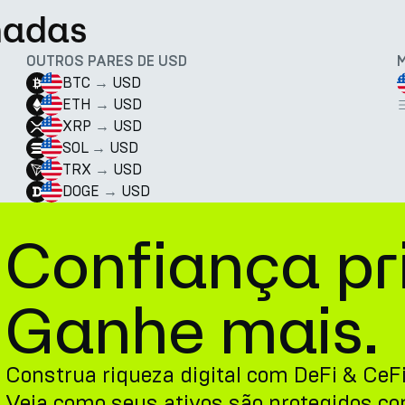
nadas
OUTROS PARES DE USD
BTC
→
USD
ETH
→
USD
XRP
→
USD
SOL
→
USD
TRX
→
USD
DOGE
→
USD
Confiança pr
Ganhe mais.
Construa riqueza digital com DeFi & CeF
Veja como seus ativos são protegidos c