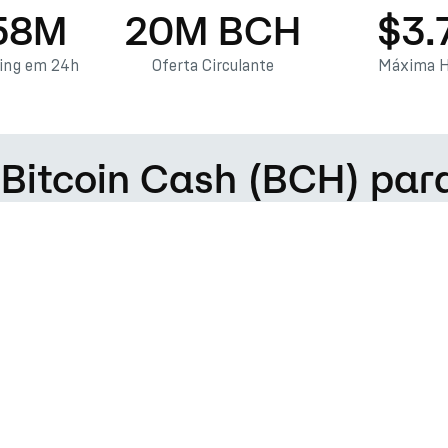
58M
20M BCH
$3.
ding em 24h
Oferta Circulante
Máxima H
 Bitcoin Cash (BCH) pa