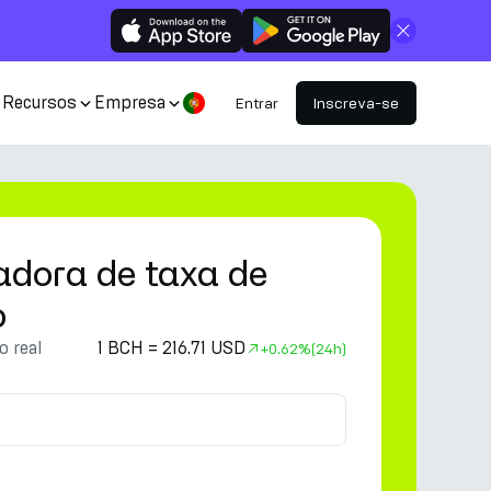
Fechar
Recursos
Empresa
Entrar
Inscreva-se
adora de taxa de
o
 real
1 BCH = 216.71 USD
+
0.62%
(24h)