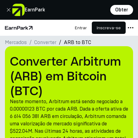
Fechar
EarnPark
Obter
Entrar
Inscreva-se
Página Inicial
Mercados
Converter
ARB to BTC
Produtos
Mercados
Converter Arbitrum
Calculadoras
(ARB) em Bitcoin
PARK Token
(BTC)
Recursos
Neste momento, Arbitrum está sendo negociado a
Empresa
0.00000123 BTC por cada ARB. Dada a oferta ativa de
6 614 056 381 ARB em circulação, Arbitrum comanda
uma valorização de mercado significativa de
$522.04M. Nas últimas 24 horas, as atividades de