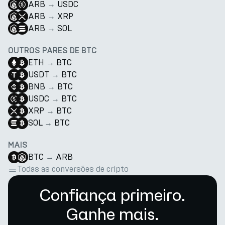
ARB
→
USDC
ARB
→
XRP
ARB
→
SOL
OUTROS PARES DE BTC
ETH
→
BTC
USDT
→
BTC
BNB
→
BTC
USDC
→
BTC
XRP
→
BTC
SOL
→
BTC
MAIS
BTC
→
ARB
Todas as conversões de cripto
Confiança primeiro.
Ganhe mais.