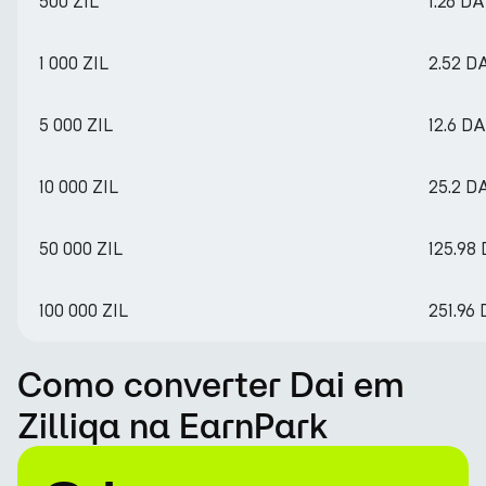
500 ZIL
1.26 DA
1 000 ZIL
2.52 D
5 000 ZIL
12.6 DA
10 000 ZIL
25.2 D
50 000 ZIL
125.98
100 000 ZIL
251.96 
Como converter Dai em
Zilliqa na EarnPark