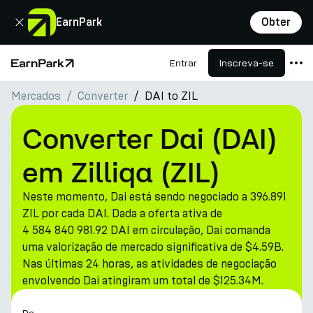
Fechar
EarnPark
Obter
Entrar
Inscreva-se
Página Inicial
Mercados
Converter
DAI to ZIL
Produtos
Mercados
Converter Dai (DAI)
Calculadoras
em Zilliqa (ZIL)
PARK Token
Neste momento, Dai está sendo negociado a 396.891
Recursos
ZIL por cada DAI. Dada a oferta ativa de
4 584 840 981.92 DAI em circulação, Dai comanda
Empresa
uma valorização de mercado significativa de $4.59B.
Nas últimas 24 horas, as atividades de negociação
envolvendo Dai atingiram um total de $125.34M.