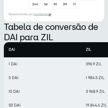
24
H
1
W
1
M
3
M
1
Y
Desenvolvido por
CoinGecko
Tabela de conversão de
DAI para ZIL
DAI
ZIL
1 DAI
396.9 ZIL
5 DAI
1 984.5 ZIL
10 DAI
3 968.9 ZIL
50 DAI
19 844.6 ZIL