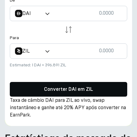
De
DAI
Para
ZIL
Estimated:
1 DAI
≈
396.891 ZIL
Converter DAI em ZIL
Taxa de câmbio DAI para ZIL ao vivo, swap
instantâneo e ganhe até 20% APY após converter na
EarnPark.