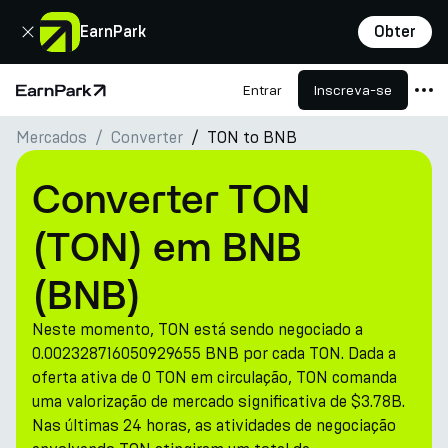
Fechar
EarnPark
Obter
Entrar
Inscreva-se
Página Inicial
Mercados
Converter
TON to BNB
Produtos
Mercados
Converter TON
Calculadoras
(TON) em BNB
PARK Token
(BNB)
Recursos
Neste momento, TON está sendo negociado a
Empresa
0.002328716050929655 BNB por cada TON. Dada a
oferta ativa de 0 TON em circulação, TON comanda
uma valorização de mercado significativa de $3.78B.
Nas últimas 24 horas, as atividades de negociação