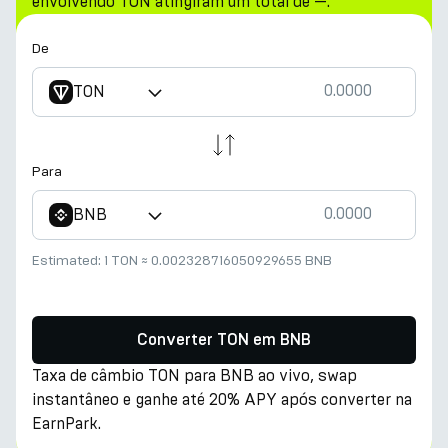
envolvendo TON atingiram um total de —.
De
TON
Para
BNB
Estimated:
1 TON
≈
0.002328716050929655 BNB
Converter TON em BNB
Taxa de câmbio TON para BNB ao vivo, swap
instantâneo e ganhe até 20% APY após converter na
EarnPark.