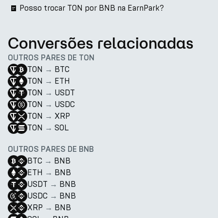
Posso trocar TON por BNB na EarnPark?
Conversões relacionadas
OUTROS PARES DE TON
TON
→
BTC
TON
→
ETH
TON
→
USDT
TON
→
USDC
TON
→
XRP
TON
→
SOL
OUTROS PARES DE BNB
BTC
→
BNB
ETH
→
BNB
USDT
→
BNB
USDC
→
BNB
XRP
→
BNB