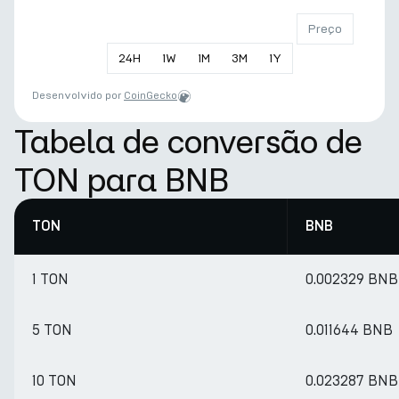
Preço
24
H
1
W
1
M
3
M
1
Y
Desenvolvido por
CoinGecko
Tabela de conversão de
TON para BNB
TON
BNB
1 TON
0.002329 BNB
5 TON
0.011644 BNB
10 TON
0.023287 BNB