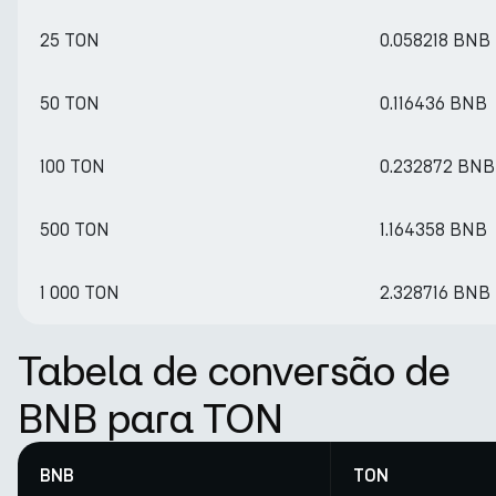
25 TON
0.058218 BNB
50 TON
0.116436 BNB
100 TON
0.232872 BNB
500 TON
1.164358 BNB
1 000 TON
2.328716 BNB
Tabela de conversão de
BNB para TON
BNB
TON