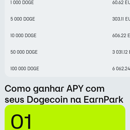
1 000 DOGE
60.62 E
5 000 DOGE
303.11 E
10 000 DOGE
606.22 
50 000 DOGE
3 031.12
100 000 DOGE
6 062.2
Como ganhar APY com
seus Dogecoin na EarnPark
01