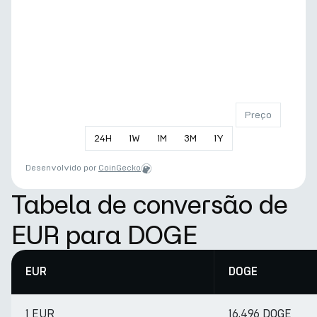
Preço
24
H
1
W
1
M
3
M
1
Y
Desenvolvido por
CoinGecko
Tabela de conversão de
EUR para DOGE
EUR
DOGE
1 EUR
16.496 DOGE