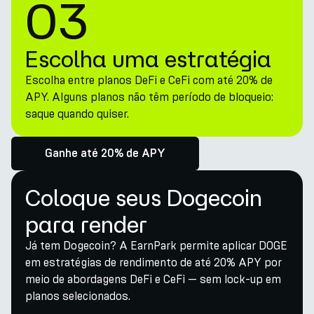
03
Escolha uma estratégia
Escolha entre planos DeFi e CeFi com até 20% de
APY. Alguns planos não têm período de bloqueio:
saque quando quiser.
Ganhe até 20% de APY
Coloque seus Dogecoin
para render
Já tem Dogecoin? A EarnPark permite aplicar DOGE
em estratégias de rendimento de até 20% APY por
meio de abordagens DeFi e CeFi — sem lock-up em
planos selecionados.