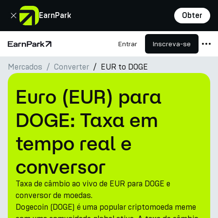
Fechar
EarnPark
Obter
Entrar
Inscreva-se
Página Inicial
Mercados
Converter
EUR to DOGE
Produtos
Mercados
Euro (EUR) para
Calculadoras
DOGE: Taxa em
PARK Token
tempo real e
Recursos
conversor
Empresa
Taxa de câmbio ao vivo de EUR para DOGE e
conversor de moedas.
Dogecoin (DOGE) é uma popular criptomoeda meme