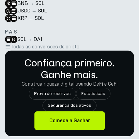
BNB
→
SOL
USDC
→
SOL
XRP
→
SOL
MAIS
SOL
→
DAI
Todas as conversões de cripto
Confiança primeiro.
Ganhe mais.
Construa riqueza digital usando DeFi e CeFi
Prova de reservas
Estatísticas
Segurança dos ativos
Comece a Ganhar