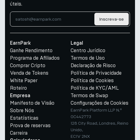
úteis.
Inscreva-se
EarnPark
Legal
Ganhe Rendimento
Centro Jurídico
Programa de Afiliados
Termos de Uso
Comprar Cripto
Declaração de Risco
Venda de Tokens
Política de Privacidade
White Paper
Política de Cookies
Roteiro
Política de KYC/AML
Termos de Swap
Empresa
Manifesto de Visão
Configurações de Cookies
Sobre Nós
EarnPark Platform LLP N.º
OC442773
Estatísticas
128 City Road, Londres, Reino
Prova de reservas
Unido,
Carreira
EC1V 2NX