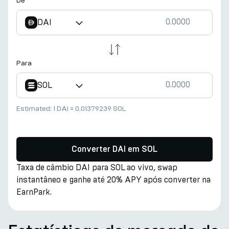
De
DAI
Para
SOL
Estimated:
1 DAI
≈
0.01379239 SOL
Converter DAI em SOL
Taxa de câmbio DAI para SOL ao vivo, swap
instantâneo e ganhe até 20% APY após converter na
EarnPark.