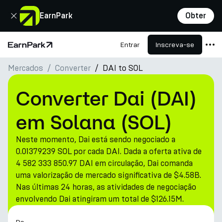
Fechar
EarnPark
Obter
Entrar
Inscreva-se
Página Inicial
Mercados
Converter
DAI to SOL
Produtos
Mercados
Converter Dai (DAI)
Calculadoras
em Solana (SOL)
PARK Token
Neste momento, Dai está sendo negociado a
Recursos
0.01379239 SOL por cada DAI. Dada a oferta ativa de
4 582 333 850.97 DAI em circulação, Dai comanda
Empresa
uma valorização de mercado significativa de $4.58B.
Nas últimas 24 horas, as atividades de negociação
envolvendo Dai atingiram um total de $126.15M.