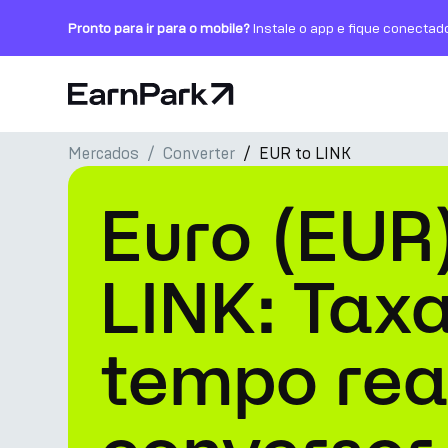
Pronto para ir para o mobile?
Instale o app e fique conectad
Página Inicial
Mercados
Converter
EUR to LINK
Produtos
Euro (EUR
Mercados
Calculadoras
LINK: Tax
PARK Token
tempo rea
Recursos
Empresa