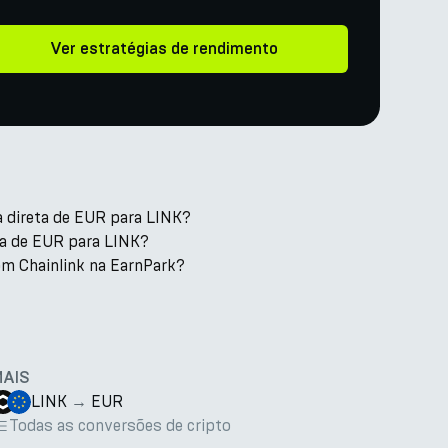
Ver estratégias de rendimento
a direta de EUR para LINK?
xa de EUR para LINK?
m Chainlink na EarnPark?
MAIS
LINK
→
EUR
Todas as conversões de cripto