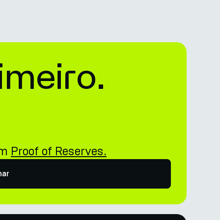
imeiro.
i
om
Proof of Reserves.
har