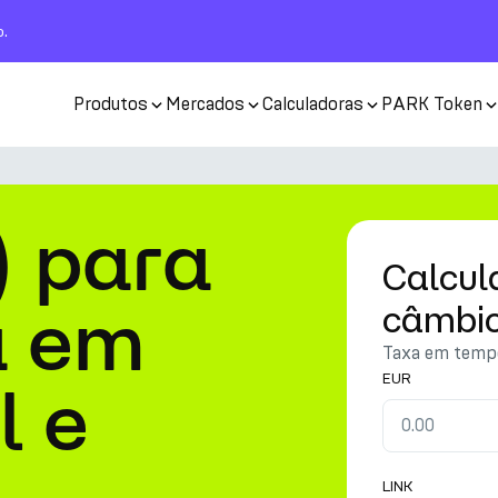
o.
Produtos
Mercados
Calculadoras
PARK Token
) para
Calcul
a em
câmbi
Taxa em tempo
EUR
l e
LINK