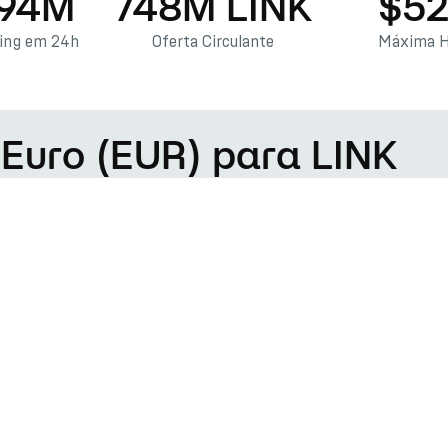
.94M
748M LINK
$52
ding em 24h
Oferta Circulante
Máxima H
 Euro (EUR) para LINK