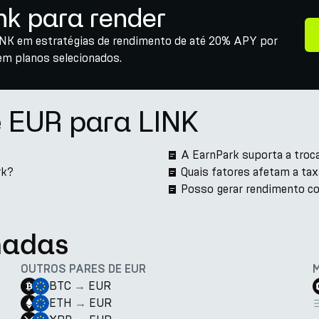
nk para render
LINK em estratégias de rendimento de até 20% APY por
em planos selecionados.
 EUR para LINK
A EarnPark suporta a troc
rk?
Quais fatores afetam a ta
Posso gerar rendimento co
nadas
OUTROS PARES DE EUR
BTC
→
EUR
ETH
→
EUR