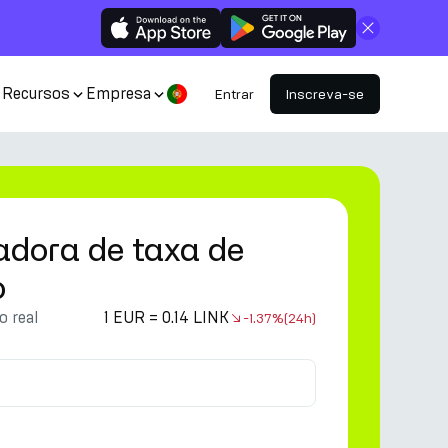
Fechar
Recursos
Empresa
Entrar
Inscreva-se
adora de taxa de
o
 real
1 EUR = 0.14 LINK
-1.37%
(24h)