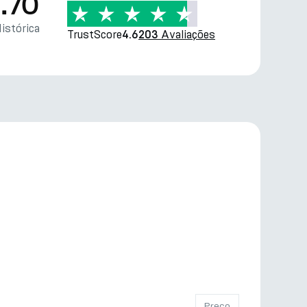
.70
istórica
TrustScore
Avaliações
4.6
203
Preço