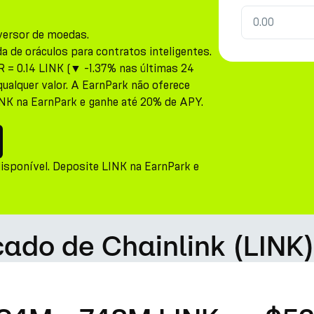
versor de moedas.
da de oráculos para contratos inteligentes.
R = 0.14 LINK (▼ -1.37% nas últimas 24
qualquer valor. A EarnPark não oferece
INK na EarnPark e ganhe até 20% de APY.
isponível. Deposite LINK na EarnPark e
cado de Chainlink (LINK)