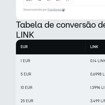
Desenvolvido por
CoinGecko
Tabela de conversão d
LINK
EUR
LINK
1 EUR
0.14 LIN
5 EUR
0.6998 
10 EUR
1.3996 L
25 EUR
3.499 L