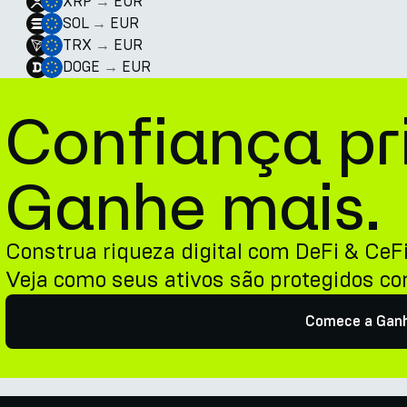
XRP
→
EUR
SOL
→
EUR
TRX
→
EUR
DOGE
→
EUR
Confiança pr
Ganhe mais.
Construa riqueza digital com DeFi & CeF
Veja como seus ativos são protegidos c
Comece a Gan