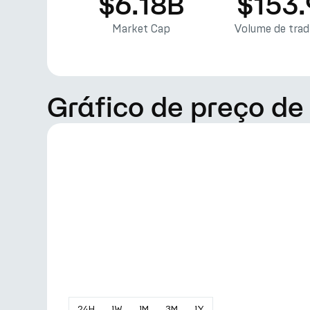
$6.18B
$153
Market Cap
Volume de tra
Gráfico de preço de
24
H
1
W
1
M
3
M
1
Y