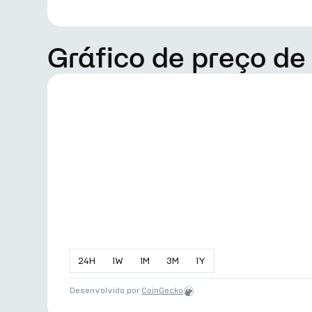
Gráfico de preço d
24
H
1
W
1
M
3
M
1
Y
Desenvolvido por
CoinGecko