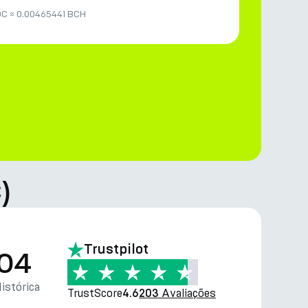
DC
≈
0.00465441 BCH
)
Trustpilot
.04
istórica
TrustScore
Avaliações
4.6
203