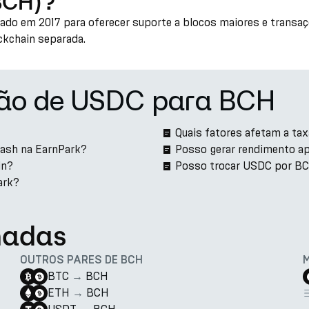
(BCH)?
iado em 2017 para oferecer suporte a blocos maiores e transaç
ckchain separada.
são de USDC para BCH
Quais fatores afetam a t
Cash na EarnPark?
Posso gerar rendimento 
in?
Posso trocar USDC por BC
ark?
nadas
OUTROS PARES DE BCH
BTC
→
BCH
ETH
→
BCH