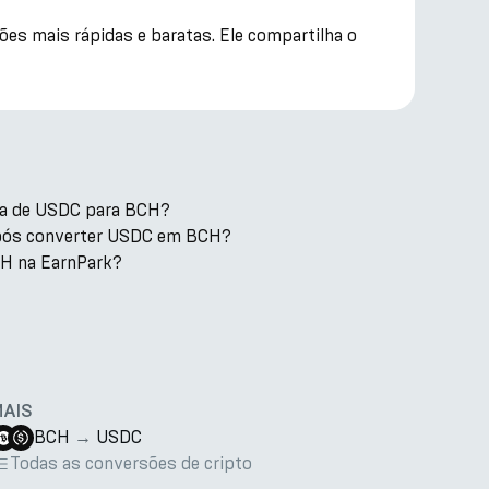
ões mais rápidas e baratas. Ele compartilha o
axa de USDC para BCH?
após converter USDC em BCH?
H na EarnPark?
MAIS
BCH
→
USDC
Todas as conversões de cripto