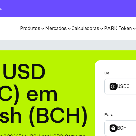
o.
Produtos
Mercados
Calculadoras
PARK Token
 USD
De
C) em
USDC
ash (BCH)
Para
BCH