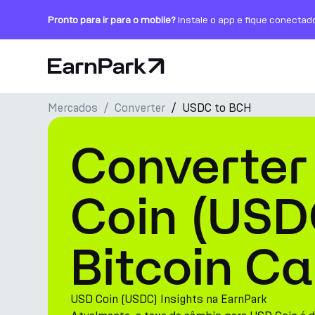
Pronto para ir para o mobile?
Instale o app e fique conectad
Página Inicial
Mercados
Converter
USDC to BCH
Produtos
Converter
Mercados
Calculadoras
Coin (USD
PARK Token
Bitcoin C
Recursos
Empresa
USD Coin (USDC) Insights na EarnPark