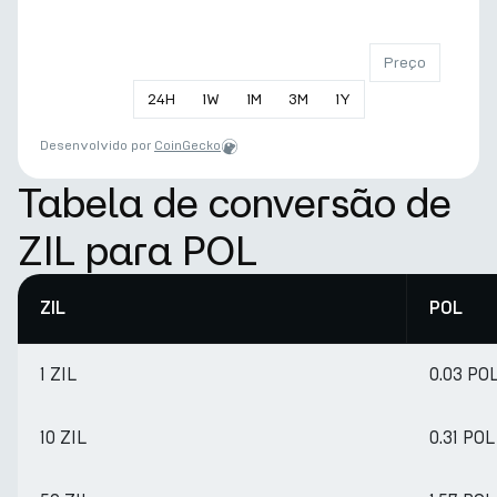
Preço
24
H
1
W
1
M
3
M
1
Y
Desenvolvido por
CoinGecko
Tabela de conversão de
ZIL para POL
ZIL
POL
1 ZIL
0.03 PO
10 ZIL
0.31 POL