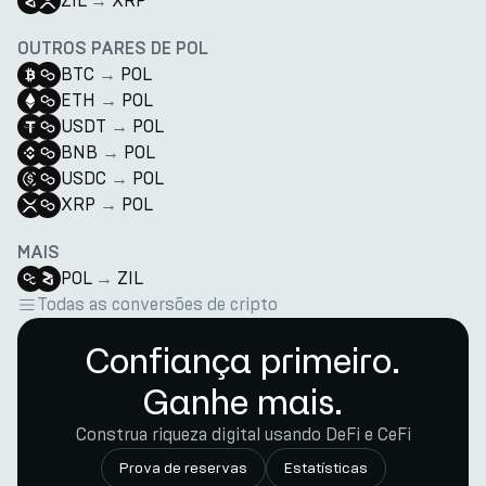
ZIL
→
XRP
OUTROS PARES DE POL
BTC
→
POL
ETH
→
POL
USDT
→
POL
BNB
→
POL
USDC
→
POL
XRP
→
POL
MAIS
POL
→
ZIL
Todas as conversões de cripto
Confiança primeiro.
Ganhe mais.
Construa riqueza digital usando DeFi e CeFi
Prova de reservas
Estatísticas