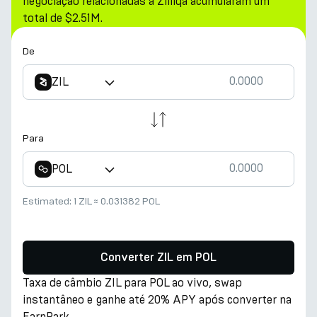
negociação relacionadas a Zilliqa acumularam um
total de $2.51M.
De
ZIL
Para
POL
Estimated:
1 ZIL
≈
0.031382 POL
Converter ZIL em POL
Taxa de câmbio ZIL para POL ao vivo, swap
instantâneo e ganhe até 20% APY após converter na
EarnPark.