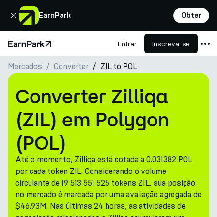
Fechar
EarnPark
Obter
Entrar
Inscreva-se
Página Inicial
Mercados
Converter
ZIL to POL
Produtos
Mercados
Converter Zilliqa
Calculadoras
(ZIL) em Polygon
PARK Token
(POL)
Recursos
Até o momento, Zilliqa está cotada a 0.031382 POL
Empresa
por cada token ZIL. Considerando o volume
circulante de 19 513 551 525 tokens ZIL, sua posição
no mercado é marcada por uma avaliação agregada de
$46.93M. Nas últimas 24 horas, as atividades de