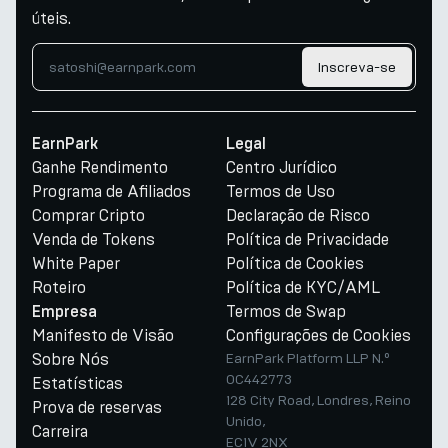
úteis.
Inscreva-se
EarnPark
Legal
Ganhe Rendimento
Centro Jurídico
Programa de Afiliados
Termos de Uso
Comprar Cripto
Declaração de Risco
Venda de Tokens
Política de Privacidade
White Paper
Política de Cookies
Roteiro
Política de KYC/AML
Termos de Swap
Empresa
Manifesto de Visão
Configurações de Cookies
Sobre Nós
EarnPark Platform LLP N.º
OC442773
Estatísticas
128 City Road, Londres, Reino
Prova de reservas
Unido,
Carreira
EC1V 2NX