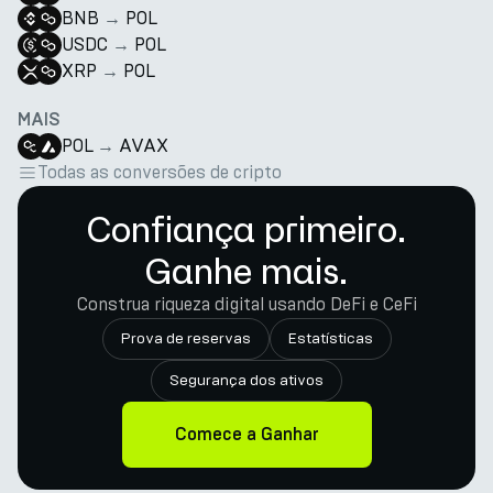
BNB
→
POL
USDC
→
POL
XRP
→
POL
MAIS
POL
→
AVAX
Todas as conversões de cripto
Confiança primeiro.
Ganhe mais.
Construa riqueza digital usando DeFi e CeFi
Prova de reservas
Estatísticas
Segurança dos ativos
Comece a Ganhar