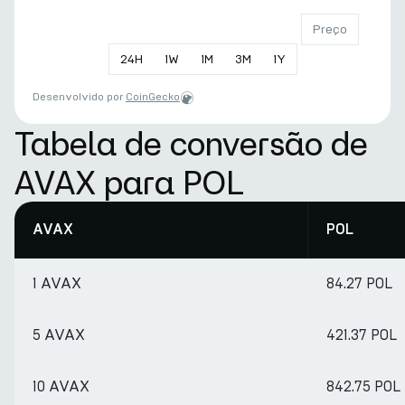
Preço
24
H
1
W
1
M
3
M
1
Y
Desenvolvido por
CoinGecko
Tabela de conversão de
AVAX para POL
AVAX
POL
1 AVAX
84.27 POL
5 AVAX
421.37 POL
10 AVAX
842.75 POL