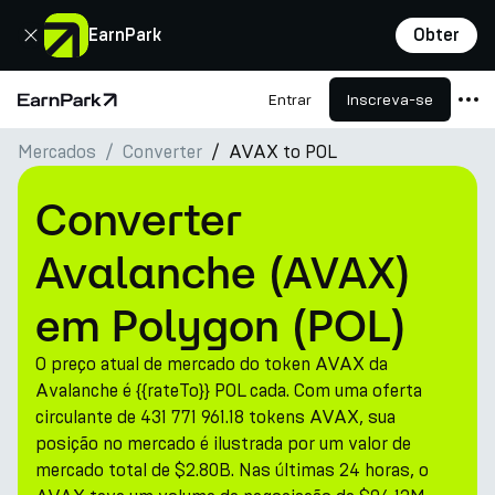
Fechar
EarnPark
Obter
Entrar
Inscreva-se
Página Inicial
Mercados
Converter
AVAX to POL
Produtos
Mercados
Converter
Calculadoras
Avalanche (AVAX)
PARK Token
em Polygon (POL)
Recursos
O preço atual de mercado do token AVAX da
Empresa
Avalanche é {{rateTo}} POL cada. Com uma oferta
circulante de 431 771 961.18 tokens AVAX, sua
posição no mercado é ilustrada por um valor de
mercado total de $2.80B. Nas últimas 24 horas, o