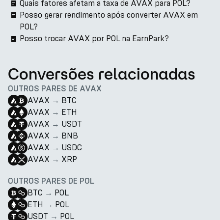
Quais fatores afetam a taxa de AVAX para POL?
Posso gerar rendimento após converter AVAX em
POL?
Posso trocar AVAX por POL na EarnPark?
Conversões relacionadas
OUTROS PARES DE AVAX
AVAX
→
BTC
AVAX
→
ETH
AVAX
→
USDT
AVAX
→
BNB
AVAX
→
USDC
AVAX
→
XRP
OUTROS PARES DE POL
BTC
→
POL
ETH
→
POL
USDT
→
POL