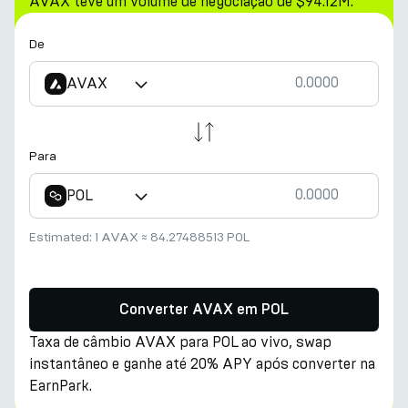
AVAX teve um volume de negociação de $94.12M.
De
AVAX
Para
POL
Estimated:
1 AVAX
≈
84.27488513 POL
Converter AVAX em POL
Taxa de câmbio AVAX para POL ao vivo, swap
instantâneo e ganhe até 20% APY após converter na
EarnPark.