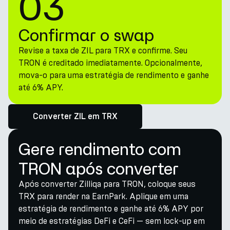
03
Confirmar o swap
Revise a taxa de ZIL para TRX e confirme. Seu
TRON é creditado imediatamente. Opcionalmente,
mova-o para uma estratégia de rendimento e ganhe
até 6% APY.
Converter ZIL em TRX
Gere rendimento com
TRON após converter
Após converter Zilliqa para TRON, coloque seus
TRX para render na EarnPark. Aplique em uma
estratégia de rendimento e ganhe até 6% APY por
meio de estratégias DeFi e CeFi — sem lock-up em