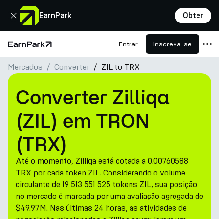
Fechar
EarnPark
Obter
Entrar
Inscreva-se
Página Inicial
Mercados
Converter
ZIL to TRX
Produtos
Mercados
Converter Zilliqa
Calculadoras
(ZIL) em TRON
PARK Token
(TRX)
Recursos
Até o momento, Zilliqa está cotada a 0.00760588
Empresa
TRX por cada token ZIL. Considerando o volume
circulante de 19 513 551 525 tokens ZIL, sua posição
no mercado é marcada por uma avaliação agregada de
$49.97M. Nas últimas 24 horas, as atividades de