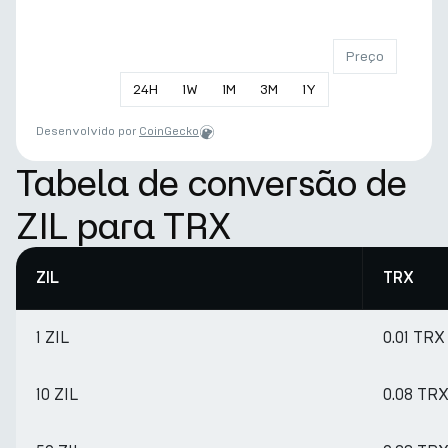
Preço
24
H
1
W
1
M
3
M
1
Y
Desenvolvido por
CoinGecko
Tabela de conversão de
ZIL para TRX
ZIL
TRX
1 ZIL
0.01 TRX
10 ZIL
0.08 TR