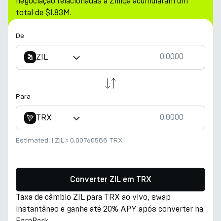
negociação relacionadas a Zilliqa acumularam um
total de $1.83M.
De
ZIL
Para
TRX
Estimated:
1 ZIL
≈
0.00760588 TRX
Converter ZIL em TRX
Taxa de câmbio ZIL para TRX ao vivo, swap
instantâneo e ganhe até 20% APY após converter na
EarnPark.