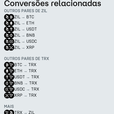
Conversões relacionadas
OUTROS PARES DE ZIL
ZIL
→
BTC
ZIL
→
ETH
ZIL
→
USDT
ZIL
→
BNB
ZIL
→
USDC
ZIL
→
XRP
OUTROS PARES DE TRX
BTC
→
TRX
ETH
→
TRX
USDT
→
TRX
BNB
→
TRX
USDC
→
TRX
XRP
→
TRX
MAIS
TRX
→
ZIL