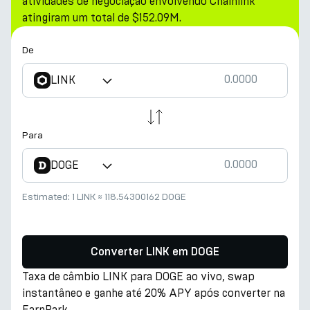
atividades de negociação envolvendo Chainlink
atingiram um total de $152.09M.
De
LINK
Para
DOGE
Estimated:
1 LINK
≈
118.54300162 DOGE
Converter LINK em DOGE
Taxa de câmbio LINK para DOGE ao vivo, swap
instantâneo e ganhe até 20% APY após converter na
EarnPark.