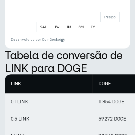
Preço
24
H
1
W
1
M
3
M
1
Y
Desenvolvido por
CoinGecko
Tabela de conversão de
LINK para DOGE
LINK
DOGE
0.1 LINK
11.854 DOGE
0.5 LINK
59.272 DOGE