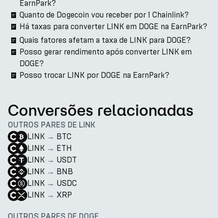
EarnPark?
Quanto de Dogecoin vou receber por 1 Chainlink?
Há taxas para converter LINK em DOGE na EarnPark?
Quais fatores afetam a taxa de LINK para DOGE?
Posso gerar rendimento após converter LINK em
DOGE?
Posso trocar LINK por DOGE na EarnPark?
Conversões relacionadas
OUTROS PARES DE LINK
LINK
→
BTC
LINK
→
ETH
LINK
→
USDT
LINK
→
BNB
LINK
→
USDC
LINK
→
XRP
OUTROS PARES DE DOGE