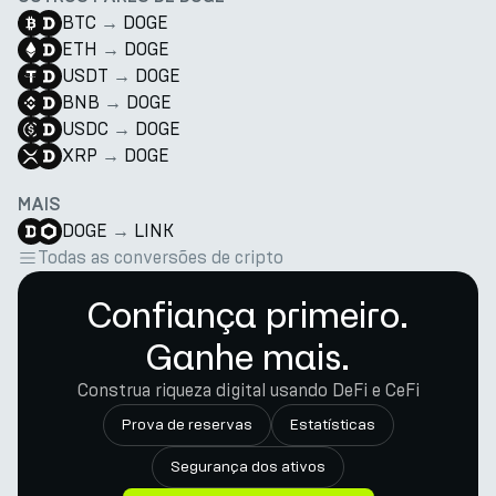
BTC
→
DOGE
ETH
→
DOGE
USDT
→
DOGE
BNB
→
DOGE
USDC
→
DOGE
XRP
→
DOGE
MAIS
DOGE
→
LINK
Todas as conversões de cripto
Confiança primeiro.
Ganhe mais.
Construa riqueza digital usando DeFi e CeFi
Prova de reservas
Estatísticas
Segurança dos ativos