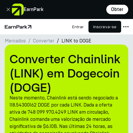
Fechar
EarnPark
Obter
Entrar
Inscreva-se
Página Inicial
Mercados
Converter
LINK to DOGE
Produtos
Mercados
Converter Chainlink
Calculadoras
(LINK) em Dogecoin
PARK Token
(DOGE)
Recursos
Neste momento, Chainlink está sendo negociado a
Empresa
118.54300162 DOGE por cada LINK. Dada a oferta
ativa de 748 099 970.4249 LINK em circulação,
Chainlink comanda uma valorização de mercado
significativa de $6.10B. Nas últimas 24 horas, as