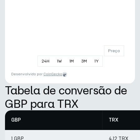
Preço
24
H
1
W
1
M
3
M
1
Y
Desenvolvido por
CoinGecko
Tabela de conversão de
GBP para TRX
GBP
TRX
1 GBP
4.12 TRX