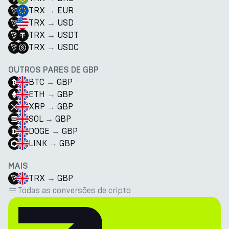
TRX
→
EUR
TRX
→
USD
TRX
→
USDT
TRX
→
USDC
OUTROS PARES DE GBP
BTC
→
GBP
ETH
→
GBP
XRP
→
GBP
SOL
→
GBP
DOGE
→
GBP
LINK
→
GBP
MAIS
TRX
→
GBP
Todas as conversões de cripto