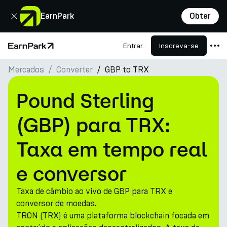
Fechar
EarnPark
Obter
Entrar
Inscreva-se
Página Inicial
Mercados
Converter
GBP to TRX
Produtos
Mercados
Pound Sterling
Calculadoras
(GBP) para TRX:
PARK Token
Taxa em tempo real
Recursos
e conversor
Empresa
Taxa de câmbio ao vivo de GBP para TRX e
conversor de moedas.
TRON (TRX) é uma plataforma blockchain focada em