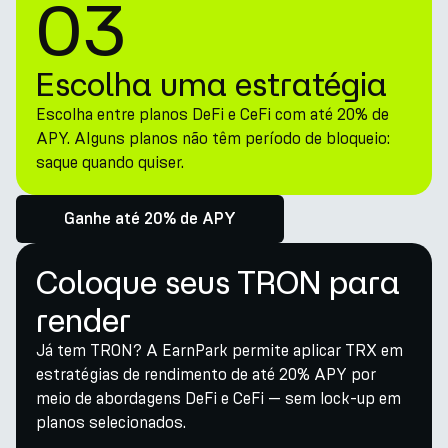
03
Escolha uma estratégia
Escolha entre planos DeFi e CeFi com até 20% de
APY. Alguns planos não têm período de bloqueio:
saque quando quiser.
Ganhe até 20% de APY
Coloque seus TRON para
render
Já tem TRON? A EarnPark permite aplicar TRX em
estratégias de rendimento de até 20% APY por
meio de abordagens DeFi e CeFi — sem lock-up em
planos selecionados.