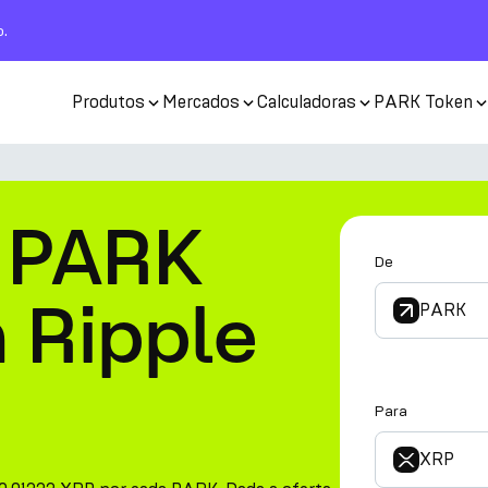
o.
Produtos
Mercados
Calculadoras
PARK Token
 PARK
De
 Ripple
PARK
Para
XRP