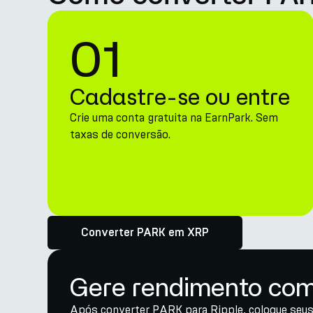
01
Cadastre-se ou entre
Crie uma conta gratuita na EarnPark. Sem
taxas de conversão.
Converter PARK em XRP
Gere rendimento com
Após converter PARK para Ripple, coloque seus