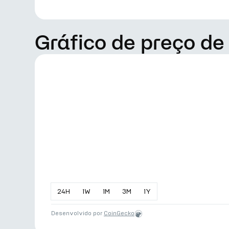
Gráfico de preço d
24
H
1
W
1
M
3
M
1
Y
Desenvolvido por
CoinGecko