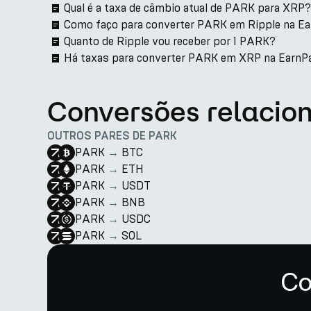
Qual é a taxa de câmbio atual de PARK para XRP?
Como faço para converter PARK em Ripple na E
Quanto de Ripple vou receber por 1 PARK?
Há taxas para converter PARK em XRP na EarnP
Conversões relacio
OUTROS PARES DE PARK
PARK
→
BTC
PARK
→
ETH
PARK
→
USDT
PARK
→
BNB
PARK
→
USDC
PARK
→
SOL
Co