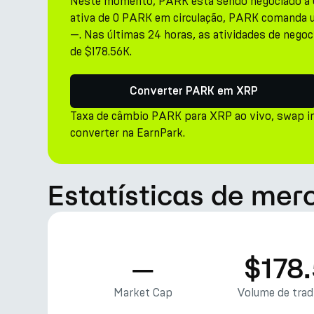
Neste momento, PARK está sendo negociado a 0
ativa de 0 PARK em circulação, PARK comanda um
—. Nas últimas 24 horas, as atividades de nego
de $178.56K.
Converter PARK em XRP
Taxa de câmbio PARK para XRP ao vivo, swap i
converter na EarnPark.
Estatísticas de me
—
$178
Market Cap
Volume de tra