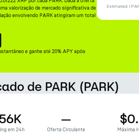
.01222 XRP por cada PARK. Dada a oferta
Estimated:
1 PA
a valorização de mercado significativa de
ciação envolvendo PARK atingiram um total
nstantâneo e ganhe até 20% APY após
rcado de PARK (PARK)
.56K
—
$0
ding em 24h
Oferta Circulante
Máxima H