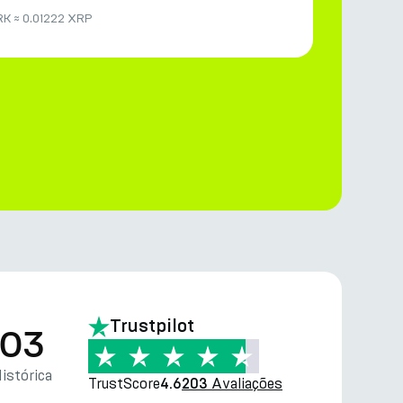
RK
≈
0.01222 XRP
Trustpilot
.03
istórica
TrustScore
Avaliações
4.6
203