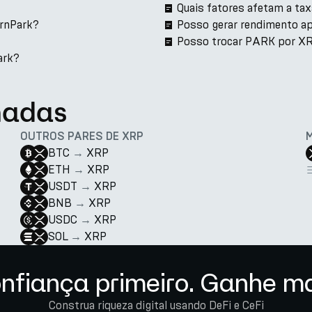
Quais fatores afetam a t
arnPark?
Posso gerar rendimento 
Posso trocar PARK por XR
ark?
nadas
OUTROS PARES DE XRP
BTC
→
XRP
ETH
→
XRP
USDT
→
XRP
BNB
→
XRP
USDC
→
XRP
SOL
→
XRP
nfiança primeiro. Ganhe ma
Construa riqueza digital usando DeFi e CeFi