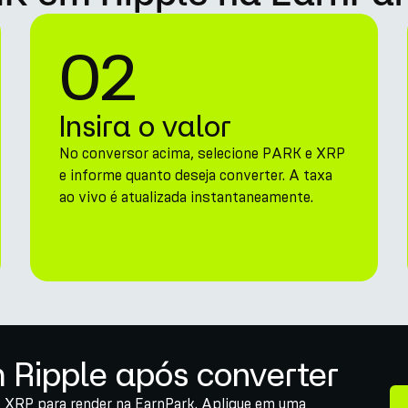
02
Insira o valor
No conversor acima, selecione PARK e XRP
e informe quanto deseja converter. A taxa
ao vivo é atualizada instantaneamente.
 Ripple após converter
 XRP para render na EarnPark. Aplique em uma