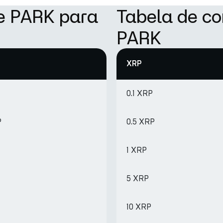
e PARK para
Tabela de c
PARK
XRP
0.1 XRP
P
0.5 XRP
1 XRP
5 XRP
10 XRP