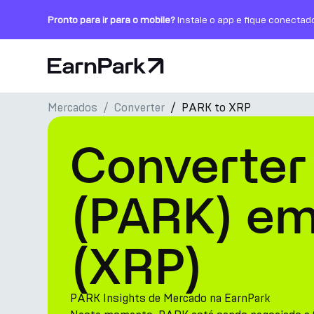
Pronto para ir para o mobile?
Instale o app e fique conectad
Página Inicial
Mercados
Converter
PARK to XRP
Produtos
Converter
Mercados
Calculadoras
(PARK) em
PARK Token
(XRP)
Recursos
Empresa
PARK Insights de Mercado na EarnPark