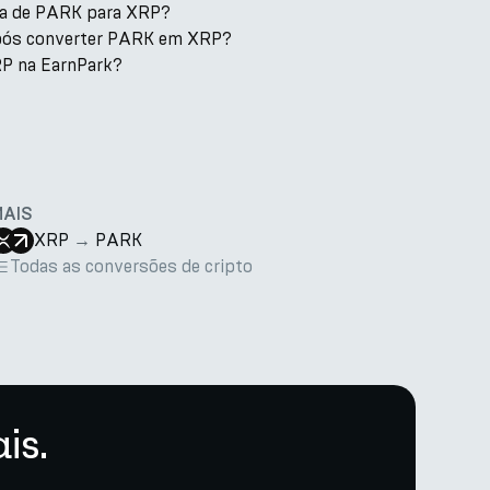
axa de PARK para XRP?
após converter PARK em XRP?
P na EarnPark?
MAIS
XRP
→
PARK
Todas as conversões de cripto
is.