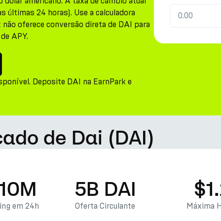
o dólar americano. A taxa de câmbio atual
s últimas 24 horas). Use a calculadora
k não oferece conversão direta de DAI para
 de APY.
sponível. Deposite DAI na EarnPark e
cado de Dai (DAI)
.10M
5B DAI
$1
ding em 24h
Oferta Circulante
Máxima H