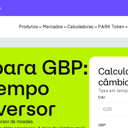
o.
Produtos
Mercados
Calculadoras
PARK Token
para GBP:
Calcul
tempo
câmbi
Taxa em tempo
DAI
versor
ersor de moedas.
GBP