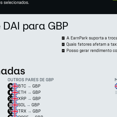
s selecionados.
e DAI para GBP
A EarnPark suporta a troc
Quais fatores afetam a ta
Posso gerar rendimento c
nadas
OUTROS PARES DE GBP
BTC
→
GBP
ETH
→
GBP
XRP
→
GBP
SOL
→
GBP
TRX
→
GBP