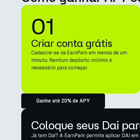
01
Criar conta grátis
Cadastre-se na EarnPark em menos de um
minuto. Nenhum depósito mínimo é
necessário para começar.
Ganhe até 20% de APY
Coloque seus Dai par
Já tem Dai? A EarnPark permite aplicar DAI em