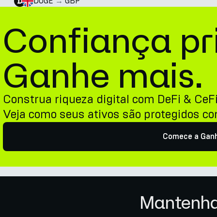
DOGE
→
GBP
Confiança pr
Ganhe mais.
Construa riqueza digital com DeFi & CeF
Veja como seus ativos são protegidos c
Comece a Gan
Mantenha