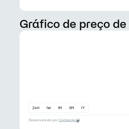
Gráfico de preço de
24
H
1
W
1
M
3
M
1
Y
Desenvolvido por
CoinGecko