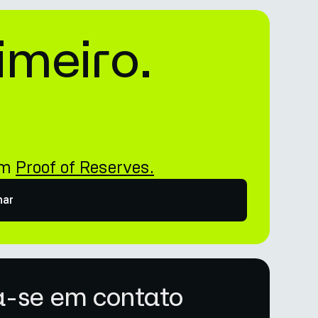
imeiro.
i
om
Proof of Reserves.
har
-se em contato