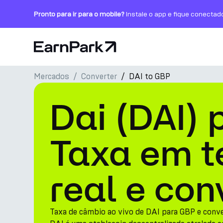
Pronto para ir para o mobile?
Instale o app e fique conectad
Página Inicial
Mercados
Converter
DAI to GBP
Produtos
Dai (DAI) 
Mercados
Calculadoras
Taxa em 
PARK Token
real e con
Recursos
Empresa
Taxa de câmbio ao vivo de DAI para GBP e conv