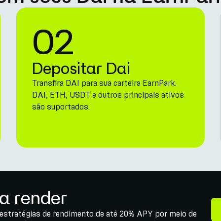
02
Depositar Dai
Transfira DAI para sua carteira EarnPark.
DAI, ETH, USDT e outros principais ativos
são suportados.
a render
 estratégias de rendimento de até 20% APY por meio de