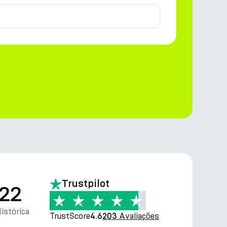
Trustpilot
.22
istórica
TrustScore
Avaliações
4.6
203