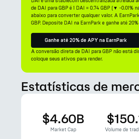
DAI é uma stablecoin descentralizada atrelada a
de DAI para GBP é 1 DAI = 0.74 GBP (▼ -0.01% na
abaixo para converter qualquer valor. A EarnPar
GBP. Deposite DAI na EarnPark e ganhe até 20%
Ganhe até 20% de APY na EarnPark
A conversão direta de DAI para GBP não está di
coloque seus ativos para render.
Estatísticas de mer
$4.60B
$150
Market Cap
Volume de tra