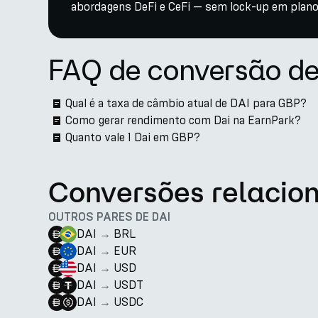
abordagens DeFi e CeFi — sem lock-up em plano
FAQ de conversão d
Qual é a taxa de câmbio atual de DAI para GBP?
Como gerar rendimento com Dai na EarnPark?
Quanto vale 1 Dai em GBP?
Conversões relacio
OUTROS PARES DE DAI
DAI
→
BRL
DAI
→
EUR
DAI
→
USD
DAI
→
USDT
DAI
→
USDC