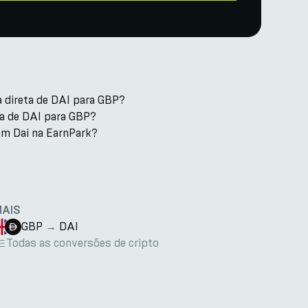
a direta de DAI para GBP?
xa de DAI para GBP?
om Dai na EarnPark?
MAIS
GBP
→
DAI
Todas as conversões de cripto