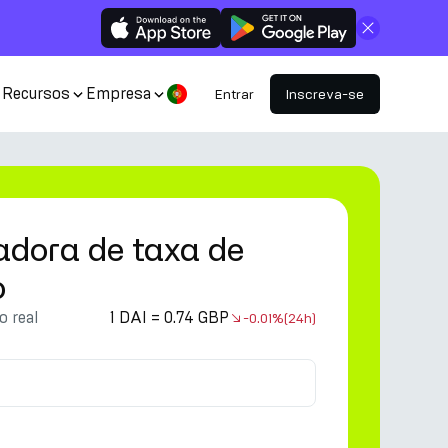
Fechar
Recursos
Empresa
Entrar
Inscreva-se
adora de taxa de
o
 real
1 DAI = 0.74 GBP
-0.01%
(24h)