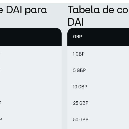
e DAI para
Tabela de c
DAI
GBP
P
1 GBP
P
5 GBP
P
10 GBP
P
25 GBP
P
50 GBP