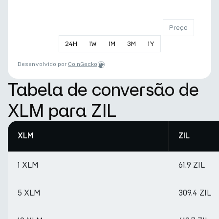
Preço
24
H
1
W
1
M
3
M
1
Y
Desenvolvido por
CoinGecko
Tabela de conversão de
XLM para ZIL
XLM
ZIL
1 XLM
61.9 ZIL
5 XLM
309.4 ZIL