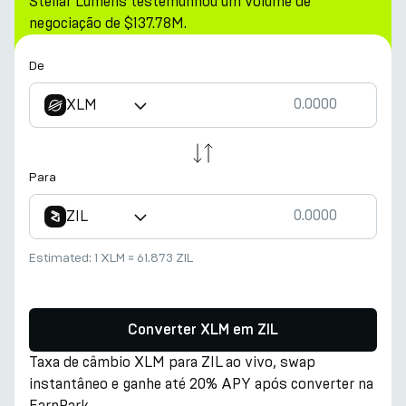
Stellar Lumens testemunhou um volume de
negociação de $137.78M.
De
XLM
Para
ZIL
Estimated:
1 XLM
≈
61.873 ZIL
Converter XLM em ZIL
Taxa de câmbio XLM para ZIL ao vivo, swap
instantâneo e ganhe até 20% APY após converter na
EarnPark.