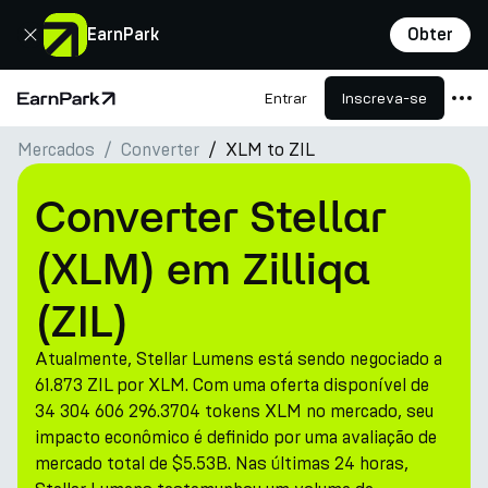
Fechar
EarnPark
Obter
Entrar
Inscreva-se
Página Inicial
Mercados
Converter
XLM to ZIL
Produtos
Mercados
Converter Stellar
Calculadoras
(XLM) em Zilliqa
PARK Token
(ZIL)
Recursos
Atualmente, Stellar Lumens está sendo negociado a
Empresa
61.873 ZIL por XLM. Com uma oferta disponível de
34 304 606 296.3704 tokens XLM no mercado, seu
impacto econômico é definido por uma avaliação de
mercado total de $5.53B. Nas últimas 24 horas,