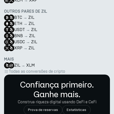
XLM
→
XRP
OUTROS PARES DE ZIL
BTC
→
ZIL
ETH
→
ZIL
USDT
→
ZIL
BNB
→
ZIL
USDC
→
ZIL
XRP
→
ZIL
MAIS
ZIL
→
XLM
Todas as conversões de cripto
Confiança primeiro.
Ganhe mais.
Construa riqueza digital usando DeFi e CeFi
Prova de reservas
Estatísticas