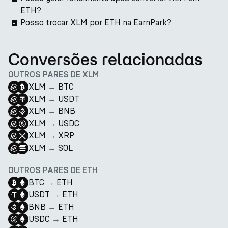
ETH?
Posso trocar XLM por ETH na EarnPark?
Conversões relacionadas
OUTROS PARES DE XLM
XLM
→
BTC
XLM
→
USDT
XLM
→
BNB
XLM
→
USDC
XLM
→
XRP
XLM
→
SOL
OUTROS PARES DE ETH
BTC
→
ETH
USDT
→
ETH
BNB
→
ETH
USDC
→
ETH