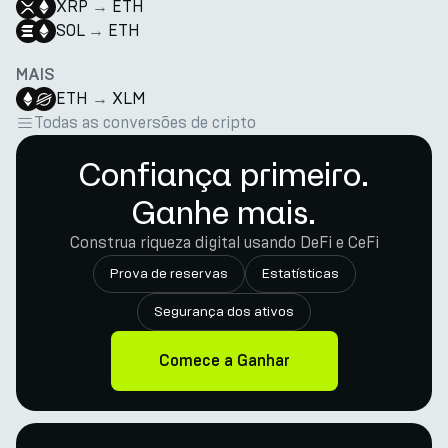
XRP
→
ETH
SOL
→
ETH
MAIS
ETH
→
XLM
Todas as conversões de cripto
Confiança primeiro.
Ganhe mais.
Construa riqueza digital usando DeFi e CeFi
Prova de reservas
Estatísticas
Segurança dos ativos
Comece a Ganhar