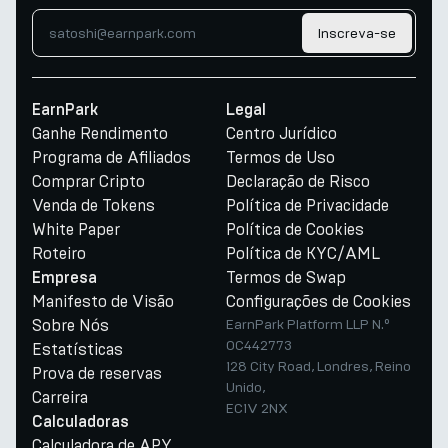
Inscreva-se
EarnPark
Legal
Ganhe Rendimento
Centro Jurídico
Programa de Afiliados
Termos de Uso
Comprar Cripto
Declaração de Risco
Venda de Tokens
Política de Privacidade
White Paper
Política de Cookies
Roteiro
Política de KYC/AML
Termos de Swap
Empresa
Manifesto de Visão
Configurações de Cookies
Sobre Nós
EarnPark Platform LLP N.º
OC442773
Estatísticas
128 City Road, Londres, Reino
Prova de reservas
Unido,
Carreira
EC1V 2NX
Calculadoras
Calculadora de APY