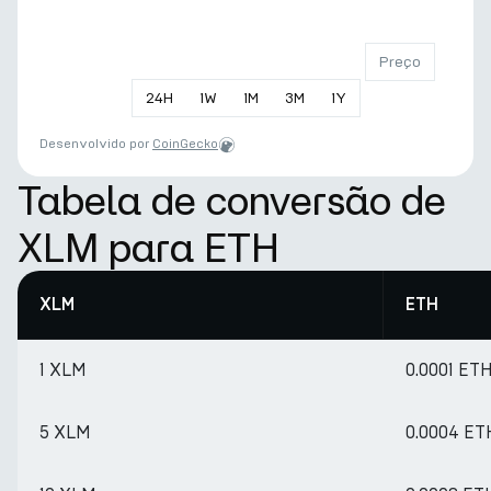
Preço
24
H
1
W
1
M
3
M
1
Y
Desenvolvido por
CoinGecko
Tabela de conversão de
XLM para ETH
XLM
ETH
1 XLM
0.0001 ET
5 XLM
0.0004 ET