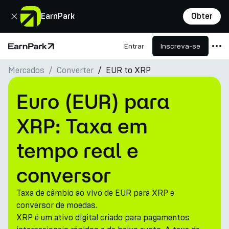
Fechar
EarnPark
Obter
Entrar
Inscreva-se
Página Inicial
Mercados
Converter
EUR to XRP
Produtos
Mercados
Euro (EUR) para
Calculadoras
XRP: Taxa em
PARK Token
tempo real e
Recursos
conversor
Empresa
Taxa de câmbio ao vivo de EUR para XRP e
conversor de moedas.
XRP é um ativo digital criado para pagamentos