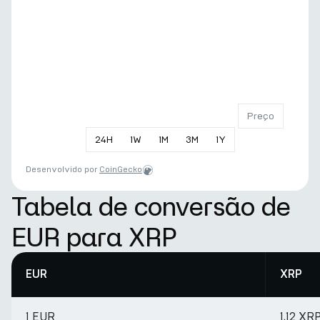
Preço
24
H
1
W
1
M
3
M
1
Y
Desenvolvido por
CoinGecko
Tabela de conversão de
EUR para XRP
EUR
XRP
1 EUR
1.12 XR