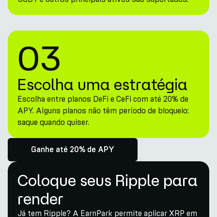
03
Escolha uma estratégia
Escolha entre planos DeFi e CeFi com até 20% de
APY. Alguns planos não têm período de bloqueio:
saque quando quiser.
Ganhe até 20% de APY
Coloque seus Ripple para
render
Já tem Ripple? A EarnPark permite aplicar XRP em