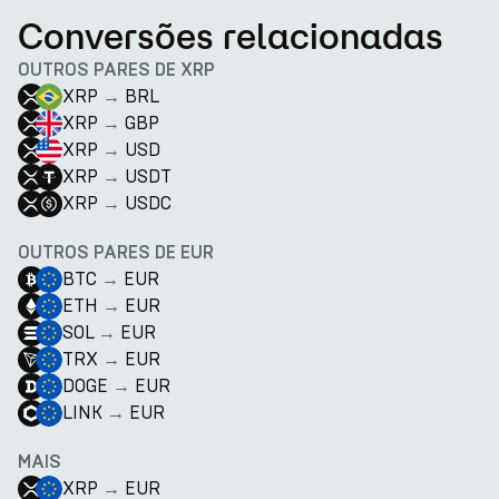
Conversões relacionadas
OUTROS PARES DE XRP
XRP
→
BRL
XRP
→
GBP
XRP
→
USD
XRP
→
USDT
XRP
→
USDC
OUTROS PARES DE EUR
BTC
→
EUR
ETH
→
EUR
SOL
→
EUR
TRX
→
EUR
DOGE
→
EUR
LINK
→
EUR
MAIS
XRP
→
EUR