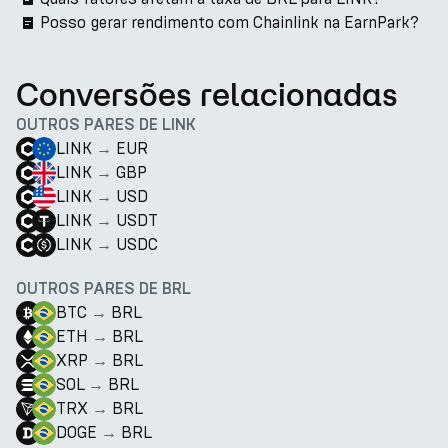
Posso gerar rendimento com Chainlink na EarnPark?
Conversões relacionadas
OUTROS PARES DE LINK
LINK
→
EUR
LINK
→
GBP
LINK
→
USD
LINK
→
USDT
LINK
→
USDC
OUTROS PARES DE BRL
BTC
→
BRL
ETH
→
BRL
XRP
→
BRL
SOL
→
BRL
TRX
→
BRL
DOGE
→
BRL