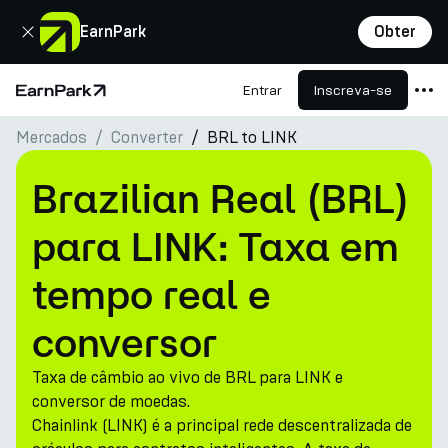
Fechar
EarnPark
Obter
Entrar
Inscreva-se
Página Inicial
Mercados
Converter
BRL to LINK
Produtos
Mercados
Brazilian Real (BRL)
Calculadoras
para LINK: Taxa em
PARK Token
tempo real e
Recursos
conversor
Empresa
Taxa de câmbio ao vivo de BRL para LINK e
conversor de moedas.
Chainlink (LINK) é a principal rede descentralizada de