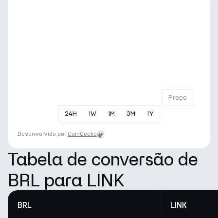
Preço
24
H
1
W
1
M
3
M
1
Y
Desenvolvido por
CoinGecko
Tabela de conversão de
BRL para LINK
BRL
LINK