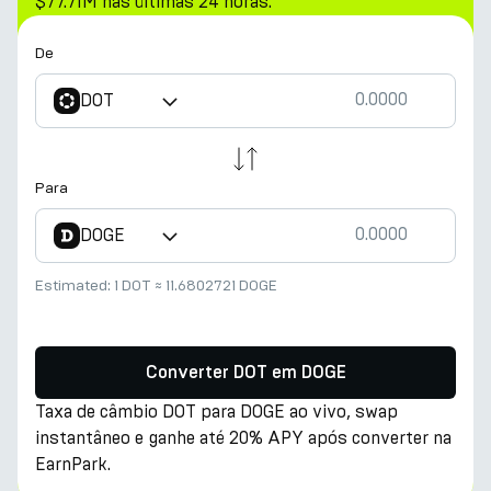
$77.71M nas últimas 24 horas.
De
DOT
Para
DOGE
Estimated:
1 DOT
≈
11.6802721 DOGE
Converter DOT em DOGE
Taxa de câmbio DOT para DOGE ao vivo, swap
instantâneo e ganhe até 20% APY após converter na
EarnPark.