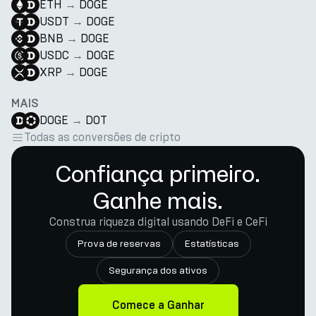
ETH
→
DOGE
USDT
→
DOGE
BNB
→
DOGE
USDC
→
DOGE
XRP
→
DOGE
MAIS
DOGE
→
DOT
Todas as conversões de cripto
Confiança primeiro.
Ganhe mais.
Construa riqueza digital usando DeFi e CeFi
Prova de reservas
Estatísticas
Segurança dos ativos
Comece a Ganhar