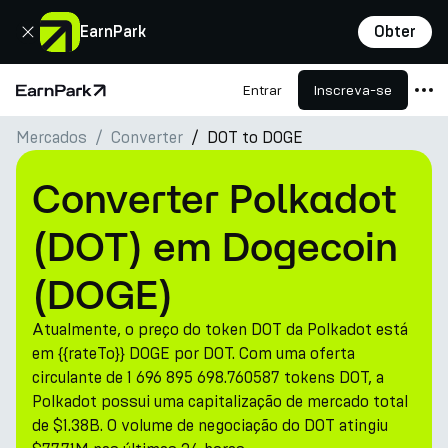
Fechar
EarnPark
Obter
Entrar
Inscreva-se
Página Inicial
Mercados
Converter
DOT to DOGE
Produtos
Mercados
Converter Polkadot
Calculadoras
(DOT) em Dogecoin
PARK Token
(DOGE)
Recursos
Atualmente, o preço do token DOT da Polkadot está
Empresa
em {{rateTo}} DOGE por DOT. Com uma oferta
circulante de 1 696 895 698.760587 tokens DOT, a
Polkadot possui uma capitalização de mercado total
de $1.38B. O volume de negociação do DOT atingiu