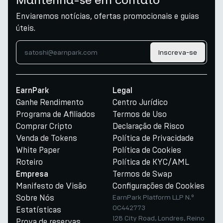
Enviaremos notícias, ofertas promocionais e guias
úteis.
Inscreva-se
EarnPark
Legal
Ganhe Rendimento
Centro Jurídico
Programa de Afiliados
Termos de Uso
Comprar Cripto
Declaração de Risco
Venda de Tokens
Política de Privacidade
White Paper
Política de Cookies
Roteiro
Política de KYC/AML
Termos de Swap
Empresa
Manifesto de Visão
Configurações de Cookies
Sobre Nós
EarnPark Platform LLP N.º
OC442773
Estatísticas
128 City Road, Londres, Reino
Prova de reservas