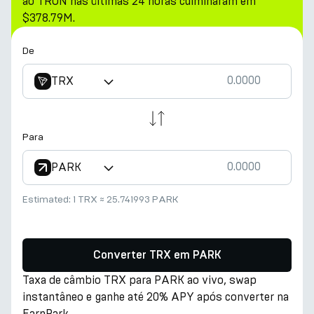
ao TRON nas últimas 24 horas culminaram em
$378.79M.
De
TRX
Para
PARK
Estimated:
1 TRX
≈
25.741993 PARK
Converter TRX em PARK
Taxa de câmbio TRX para PARK ao vivo, swap
instantâneo e ganhe até 20% APY após converter na
EarnPark.