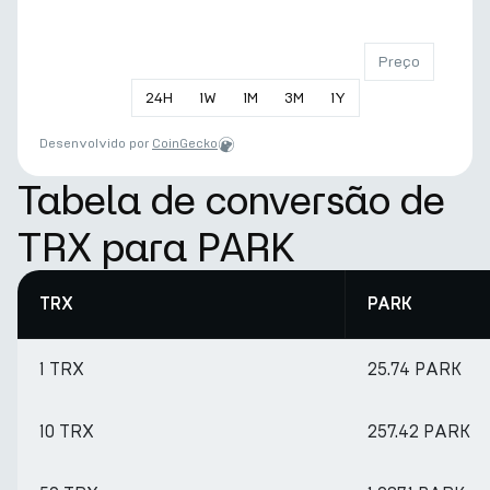
Preço
24
H
1
W
1
M
3
M
1
Y
Desenvolvido por
CoinGecko
Tabela de conversão de
TRX para PARK
TRX
PARK
1 TRX
25.74 PARK
10 TRX
257.42 PARK