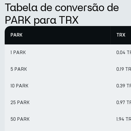
Tabela de conversão de
PARK para TRX
PARK
TRX
1 PARK
0.04 
5 PARK
0.19 T
10 PARK
0.39 T
25 PARK
0.97 T
50 PARK
1.94 T