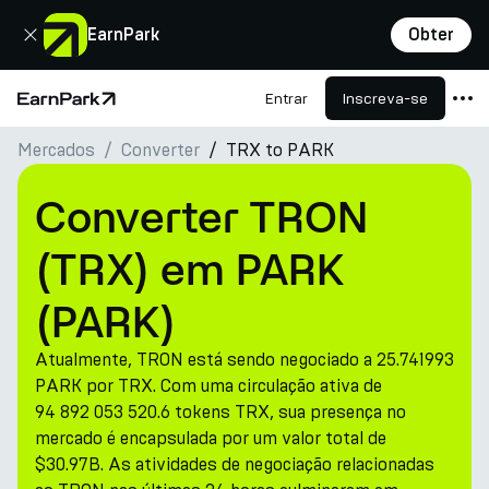
Fechar
EarnPark
Obter
Entrar
Inscreva-se
Página Inicial
Mercados
Converter
TRX to PARK
Produtos
Mercados
Converter TRON
Calculadoras
(TRX) em PARK
PARK Token
(PARK)
Recursos
Atualmente, TRON está sendo negociado a 25.741993
Empresa
PARK por TRX. Com uma circulação ativa de
94 892 053 520.6 tokens TRX, sua presença no
mercado é encapsulada por um valor total de
$30.97B. As atividades de negociação relacionadas