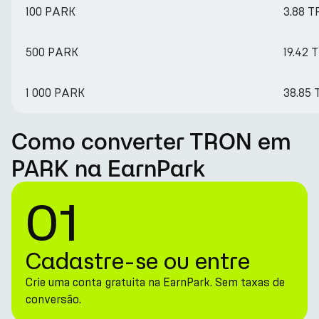
100 PARK
3.88 T
500 PARK
19.42 
1 000 PARK
38.85 
Como converter TRON em
PARK na EarnPark
01
Cadastre-se ou entre
Crie uma conta gratuita na EarnPark. Sem taxas de
conversão.