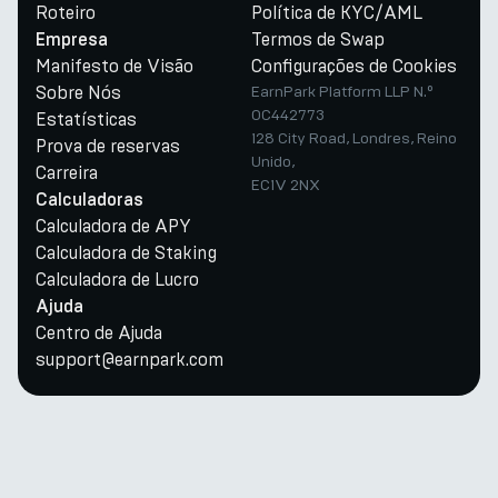
Roteiro
Política de KYC/AML
Termos de Swap
Empresa
Manifesto de Visão
Configurações de Cookies
Sobre Nós
EarnPark Platform LLP N.º
OC442773
Estatísticas
128 City Road, Londres, Reino
Prova de reservas
Unido,
Carreira
EC1V 2NX
Calculadoras
Calculadora de APY
Calculadora de Staking
Calculadora de Lucro
Ajuda
Centro de Ajuda
support@earnpark.com