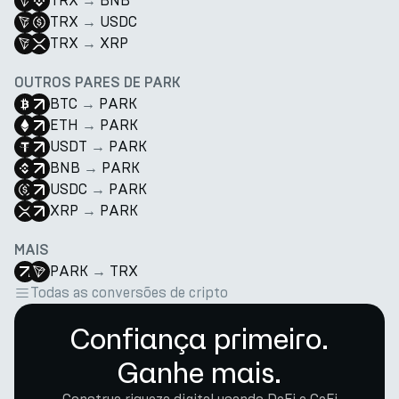
TRX
→
BNB
TRX
→
USDC
TRX
→
XRP
OUTROS PARES DE PARK
BTC
→
PARK
ETH
→
PARK
USDT
→
PARK
BNB
→
PARK
USDC
→
PARK
XRP
→
PARK
MAIS
PARK
→
TRX
Todas as conversões de cripto
Confiança primeiro.
Ganhe mais.