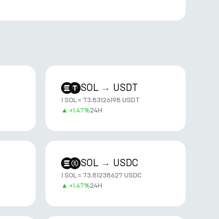
SOL
→
USDT
1 SOL = 73.83126198 USDT
▲
+
1.47%
24H
SOL
→
USDC
1 SOL = 73.81238627 USDC
▲
+
1.47%
24H