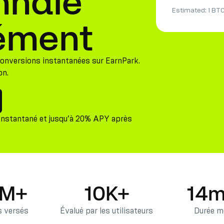
nnaie
Estimated:
1 BT
ément
 conversions instantanées sur EarnPark.
on.
instantané et jusqu’à 20% APY après
5M+
10K+
14m
 versés
Évalué par les utilisateurs
Durée mo