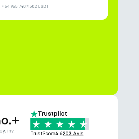
C
≈
64 965.74071502 USDT
Trustpilot
o.+
y. inv.
TrustScore
Avis
4.6
203