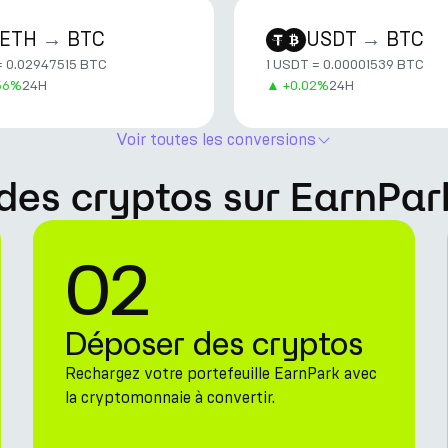
ETH
→
BTC
USDT
→
BTC
= 0.02947515 BTC
1 USDT = 0.00001539 BTC
56%
24H
▲
+
0.02%
24H
Voir toutes les conversions
des cryptos sur EarnPar
02
Déposer des cryptos
Rechargez votre portefeuille EarnPark avec
la cryptomonnaie à convertir.