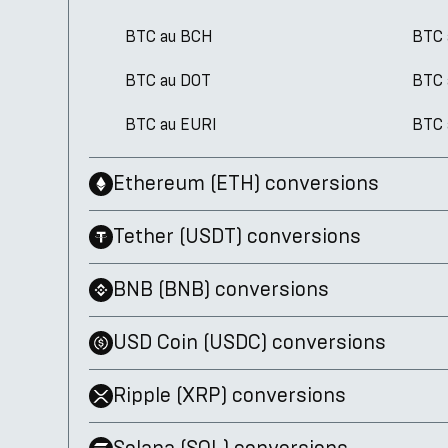
BTC au BCH
BTC 
BTC au DOT
BTC 
BTC au EURI
BTC
Ethereum
(
ETH
)
conversions
Tether
(
USDT
)
conversions
BNB
(
BNB
)
conversions
USD Coin
(
USDC
)
conversions
Ripple
(
XRP
)
conversions