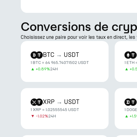
Conversions de cry
Choisissez une paire pour voir les taux en direct, le
BTC
→
USDT
1 BTC = 64 965.74071502 USDT
1 ETH 
▲
+
0.89%
24H
▲
+
0.
XRP
→
USDT
1 XRP = 1.02555545 USDT
1 DOG
▼
-1.02%
24H
▲
+
1.