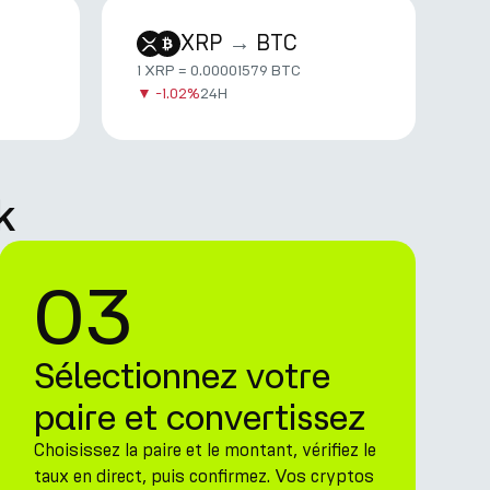
XRP
→
BTC
1 XRP = 0.00001579 BTC
▼
-1.02%
24H
k
03
Sélectionnez votre
paire et convertissez
Choisissez la paire et le montant, vérifiez le
taux en direct, puis confirmez. Vos cryptos