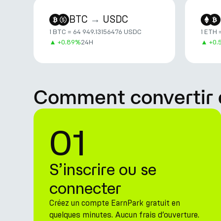
BTC
→
USDC
1 BTC = 64 949.13156476 USDC
1 ETH 
▲
+
0.89%
24H
▲
+
0.
Comment convertir 
01
S’inscrire ou se
connecter
Créez un compte EarnPark gratuit en
quelques minutes. Aucun frais d’ouverture.