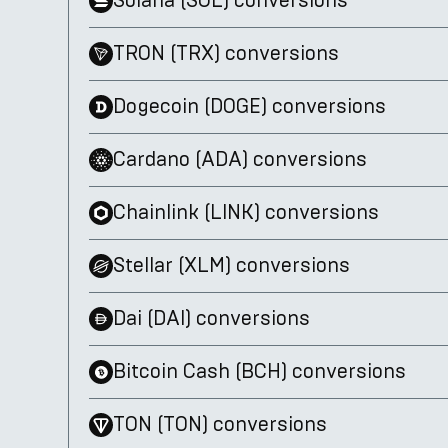
Solana
(
SOL
)
conversions
TRON
(
TRX
)
conversions
Dogecoin
(
DOGE
)
conversions
Cardano
(
ADA
)
conversions
Chainlink
(
LINK
)
conversions
Stellar
(
XLM
)
conversions
Dai
(
DAI
)
conversions
Bitcoin Cash
(
BCH
)
conversions
TON
(
TON
)
conversions