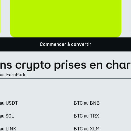
Commencer à convertir
ns crypto prises en cha
sur EarnPark.
au USDT
BTC au BNB
au SOL
BTC au TRX
au LINK
BTC au XLM