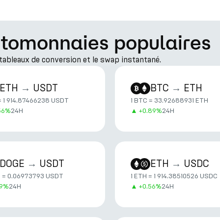
ptomonnaies populaires
s tableaux de conversion et le swap instantané.
ETH
→
USDT
BTC
→
ETH
= 1 914.87466238 USDT
1 BTC = 33.92688931 ETH
56%
24H
▲
+
0.89%
24H
DOGE
→
USDT
ETH
→
USDC
E = 0.06973793 USDT
1 ETH = 1 914.38510526 USDC
59%
24H
▲
+
0.56%
24H