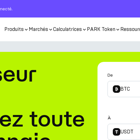
nnecté.
Produits
Marchés
Calculatrices
PARK Token
Ressour
seur
De
BTC
ez toute
À
USDT