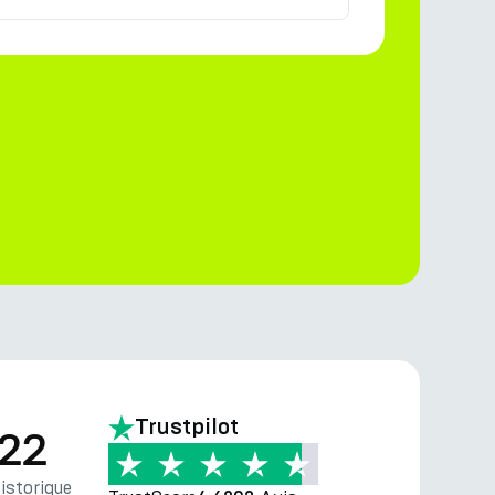
Trustpilot
.22
storique