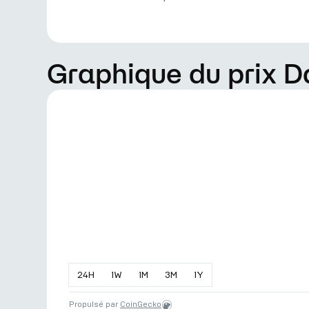
Graphique du prix Da
24
H
1
W
1
M
3
M
1
Y
Propulsé par
CoinGecko