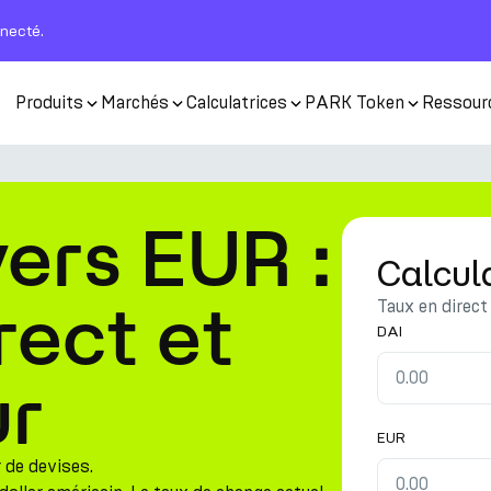
nnecté.
Produits
Marchés
Calculatrices
PARK Token
Ressour
vers EUR :
Calcul
rect et
Taux en direct
DAI
ur
EUR
 de devises.