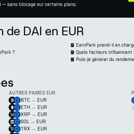
 — sans blocage sur certains plans.
n de DAI en EUR
EarnPark prend-il en charg
nPark ?
Quels facteurs influencent
Puis-je générer du rendeme
ées
AUTRES PAIRES EUR
BTC
→
EUR
ETH
→
EUR
XRP
→
EUR
SOL
→
EUR
TRX
→
EUR