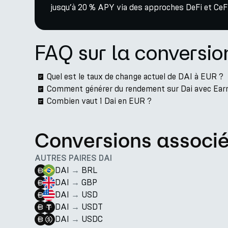
jusqu’à 20 % APY via des approches DeFi et CeFi
FAQ sur la conversio
Quel est le taux de change actuel de DAI à EUR ?
Comment générer du rendement sur Dai avec Ear
Combien vaut 1 Dai en EUR ?
Conversions associ
AUTRES PAIRES DAI
DAI
→
BRL
DAI
→
GBP
DAI
→
USD
DAI
→
USDT
DAI
→
USDC