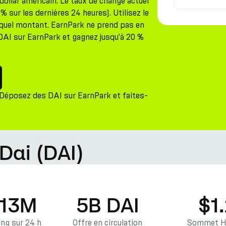
dollar américain. Le taux de change actuel
 sur les dernières 24 heures). Utilisez le
 quel montant. EarnPark ne prend pas en
DAI sur EarnPark et gagnez jusqu'à 20 %
 Déposez des DAI sur EarnPark et faites-
Dai (DAI)
.13M
5B DAI
$1
ng sur 24 h
Offre en circulation
Sommet Hi