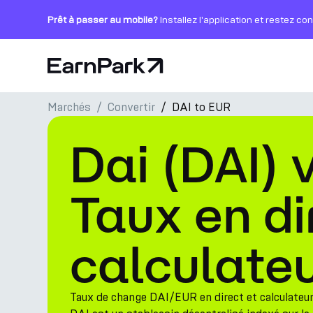
Prêt à passer au mobile?
Installez l'application et restez co
Page d'accueil
Marchés
Convertir
DAI to EUR
Produits
Dai (DAI) 
Marchés
Calculatrices
Taux en di
PARK Token
calculate
Ressources
Entreprise
Taux de change DAI/EUR en direct et calculateur