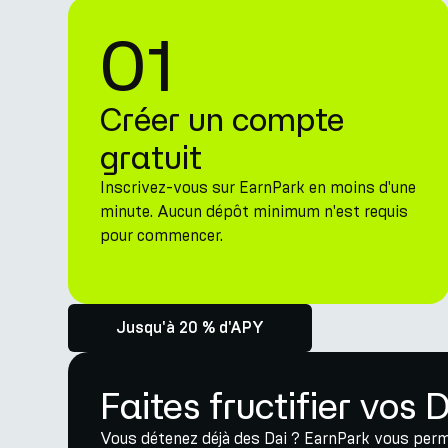
01
Créer un compte
gratuit
Inscrivez-vous sur EarnPark en moins d'une
minute. Aucun dépôt minimum n'est requis
pour commencer.
Jusqu'à 20 % d'APY
Faites fructifier vos 
Vous détenez déjà des Dai ? EarnPark vous perm