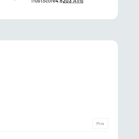
TrustScore
Avis
4.6
203
Prix