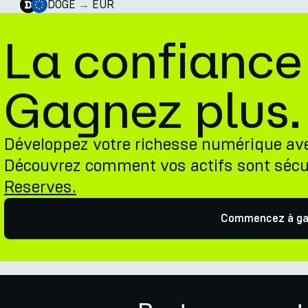
DOGE
→
EUR
La confiance
Gagnez plus.
Développez votre richesse numérique av
Découvrez comment vos actifs sont sécu
Reserves.
Commencez à ga