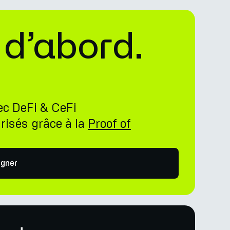
 d’abord.
ec DeFi & CeFi
risés grâce à la
Proof of
gner